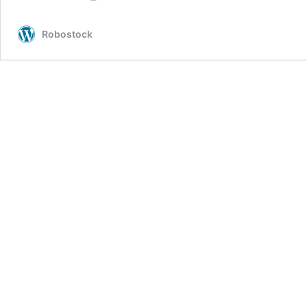
giao
dịch
Robostock
tài
khoản
chứng
khoán
KB