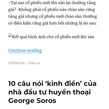
-Tại sao cổ phiếu mới lên sàn lại thường tăng
giá?-Không phải cổ phiếu nào chào sàn cũng
tăng giá nhưng cổ phiếu mới chào sàn thường
có điều kiện tăng giá hơn bởi những lý do sau:
“Những câu hỏi thường gặp trong
Continue reading
Posted
Categories
27/09/2016
Đầu tư
on
10 câu nói ‘kinh điển’ của
nhà đầu tư huyền thoại
George Soros