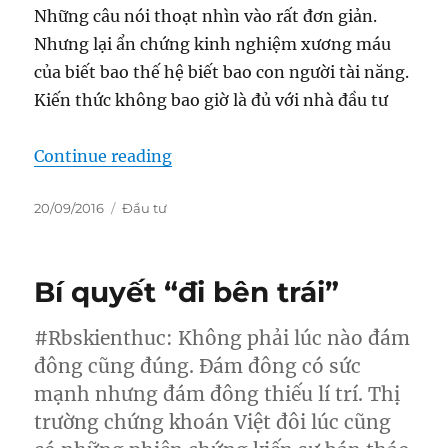
Những câu nói thoạt nhìn vào rất đơn giản.
Nhưng lại ẩn chứng kinh nghiệm xương máu
của biết bao thế hệ biết bao con người tài năng.
Kiến thức không bao giờ là đủ với nhà đầu tư
“Những sự thật về đầu tư chứng k
Continue reading
Posted
Categories
20/09/2016
Đầu tư
on
Bí quyết “đi bên trái”
#Rbskienthuc: Không phải lúc nào đám
đông cũng đúng. Đám đông có sức
mạnh nhưng đám đông thiếu lí trí. Thị
trường chứng khoán Việt đôi lúc cũng