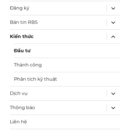
expand
Đăng ký
child
menu
expand
Bản tin RBS
child
menu
expand
Kiến thức
child
menu
Đầu tư
Thành công
Phân tích kỹ thuật
expand
Dịch vụ
child
menu
expand
Thông báo
child
menu
Liên hệ