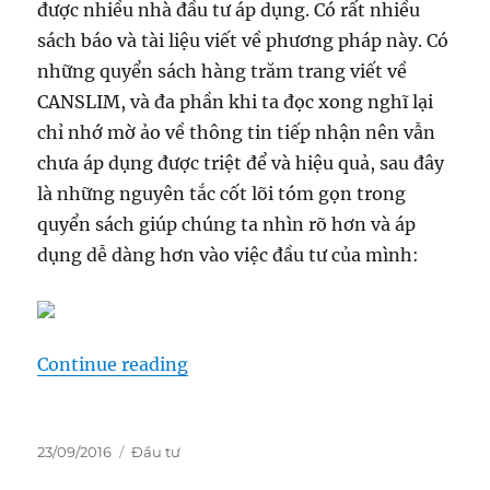
được nhiều nhà đầu tư áp dụng. Có rất nhiều
sách báo và tài liệu viết về phương pháp này. Có
những quyển sách hàng trăm trang viết về
CANSLIM, và đa phần khi ta đọc xong nghĩ lại
chỉ nhớ mờ ảo về thông tin tiếp nhận nên vẫn
chưa áp dụng được triệt để và hiệu quả, sau đây
là những nguyên tắc cốt lõi tóm gọn trong
quyển sách giúp chúng ta nhìn rõ hơn và áp
dụng dễ dàng hơn vào việc đầu tư của mình:
“Đầu tư theo phương pháp CANSL
Continue reading
Posted
Categories
23/09/2016
Đầu tư
on