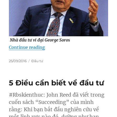
Nhà đầu tư vĩ đại George Soros
“10 câu nói ‘kinh điển’ của nhà đầ
Continue reading
Posted
Categories
25/09/2016
Đầu tư
on
5 Điều cần biết về đầu tư
#Rbskienthuc: John Reed đã viết trong
cuốn sách “Succeeding” của mình
rằng: Khi bạn bắt đầu nghiên cứu về
một lĩnh vực nào đó, dường như bạn