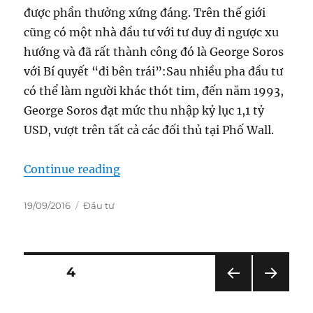
được phần thưởng xứng đáng. Trên thế giới
cũng có một nhà đầu tư với tư duy đi ngược xu
hướng và đã rất thành công đó là George Soros
với Bí quyết “đi bên trái”:
Sau nhiều pha đầu tư
có thể làm người khác thót tim, đến năm 1993,
George Soros đạt mức thu nhập kỷ lục 1,1 tỷ
USD, vượt trên tất cả các đối thủ tại Phố Wall.
“Bí quyết “đi bên trái””
Continue reading
Posted
Categories
19/09/2016
Đầu tư
on
Posts
PAGE
4
PRE
NEXT
pagination
VIOU
PAG