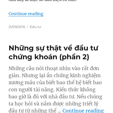
“11 Dấu hiệu cho thấy công ty có th
Continue reading
Posted
Categories
21/09/2016
Đầu tư
on
Những sự thật về đầu tư
chứng khoán (phần 2)
Những câu nói thoạt nhìn vào rất đơn
giản. Nhưng lại ẩn chứng kinh nghiệm
xương máu của biết bao thế hệ biết bao
con người tài năng. Kiến thức không
bao giờ là đủ với nhà đầu tư. Nếu chúng
ta học hỏi và nắm được những triết lý
“Nh
đầu tư từ những thế …
Continue reading