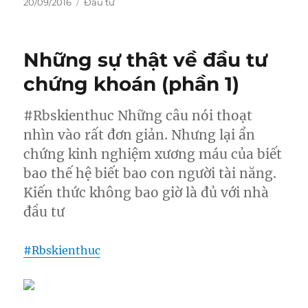
Posted
Categories
20/09/2016
Đầu tư
on
Những sự thật về đầu tư
chứng khoán (phần 1)
#Rbskienthuc Những câu nói thoạt
nhìn vào rất đơn giản. Nhưng lại ẩn
chứng kinh nghiệm xương máu của biết
bao thế hệ biết bao con người tài năng.
Kiến thức không bao giờ là đủ với nhà
đầu tư
#
Rbskienthuc