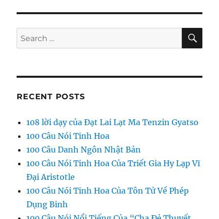
S
E
PAG
E
SE
Search
for:
RECENT POSTS
108 lời dạy của Đạt Lai Lạt Ma Tenzin Gyatso
100 Câu Nói Tinh Hoa
100 Câu Danh Ngôn Nhật Bản
100 Câu Nói Tinh Hoa Của Triết Gia Hy Lạp Vĩ
Đại Aristotle
100 Câu Nói Tinh Hoa Của Tôn Tử Về Phép
Dụng Binh
100 Câu Nói Nổi Tiếng Của “Cha Đẻ Thuyết