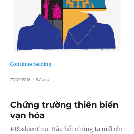
“PHÂN TÍCH TÂM LÝ trên thị trườ
Continue reading
Posted
Categories
27/09/2016
Đầu tư
on
Chứng trường thiên biến
vạn hóa
#Rbskienthuc Hầu hết chúng ta mới chỉ