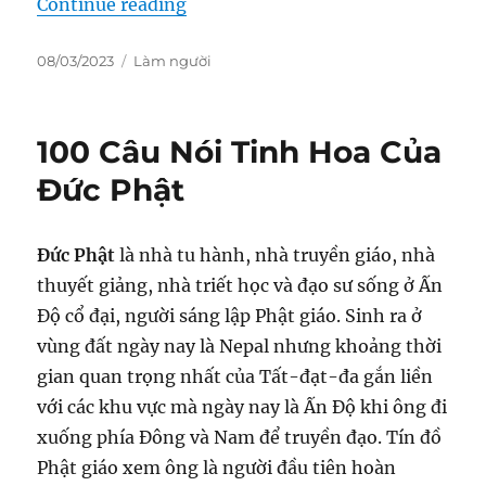
“100 Câu Nói Thâm Thuý Của Triết 
Continue reading
Posted
Categories
08/03/2023
Làm người
on
100 Câu Nói Tinh Hoa Của
Đức Phật
Đức Phật
là nhà tu hành, nhà truyền giáo, nhà
thuyết giảng, nhà triết học và đạo sư sống ở Ấn
Độ cổ đại, người sáng lập Phật giáo. Sinh ra ở
vùng đất ngày nay là Nepal nhưng khoảng thời
gian quan trọng nhất của Tất-đạt-đa gắn liền
với các khu vực mà ngày nay là Ấn Độ khi ông đi
xuống phía Đông và Nam để truyền đạo. Tín đồ
Phật giáo xem ông là người đầu tiên hoàn