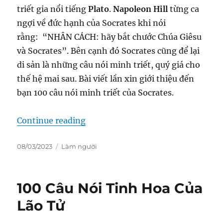
triết gia nổi tiếng
Plato
.
Napoleon Hill
từng ca
ngợi về đức hạnh của Socrates khi nói
rằng: “NHÂN CÁCH: hãy bắt chước Chúa Giêsu
và Socrates”. Bên cạnh đó Socrates cũng để lại
di sản là những câu nói minh triết, quý giá cho
thế hệ mai sau. Bài viết lần xin giới thiệu đến
bạn 100 câu nói minh triết của Socrates.
“100 Câu Nói Minh Triết Của Socra
Continue reading
Posted
Categories
08/03/2023
Làm người
on
100 Câu Nói Tinh Hoa Của
Lão Tử