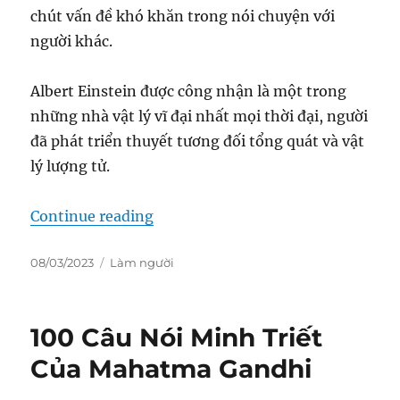
chút vấn đề khó khăn trong nói chuyện với
người khác.
Albert Einstein được công nhận là một trong
những nhà vật lý vĩ đại nhất mọi thời đại, người
đã phát triển thuyết tương đối tổng quát và vật
lý lượng tử.
“68 câu nói nổi tiếng của nhà khoa
Continue reading
Posted
Categories
08/03/2023
Làm người
on
100 Câu Nói Minh Triết
Của Mahatma Gandhi