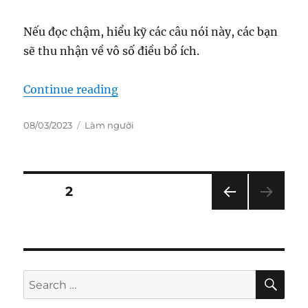
Nếu đọc chậm, hiểu kỹ các câu nói này, các bạn
sẽ thu nhận về vô số điều bổ ích.
“136 Câu Nói Uyên Bác Của Khổng
Continue reading
Posted
Categories
08/03/2023
Làm người
on
Posts
PAGE
2
PRE
pagination
VIOU
S
PAG
E
SE
Search
for: