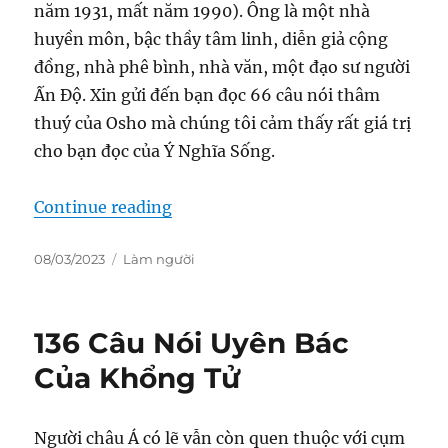
năm 1931, mất năm 1990). Ông là một nhà
huyền môn, bậc thầy tâm linh, diễn giả cộng
đồng, nhà phê bình, nhà văn, một đạo sư người
Ấn Độ. Xin gửi đến bạn đọc 66 câu nói thâm
thuý của Osho mà chúng tôi cảm thấy rất giá trị
cho bạn đọc của Ý Nghĩa Sống.
“66 Câu Nói Thâm Thúy Của Bậc 
Continue reading
Posted
Categories
08/03/2023
Làm người
on
136 Câu Nói Uyên Bác
Của Khổng Tử
Người châu Á có lẽ vẫn còn quen thuộc với cụm