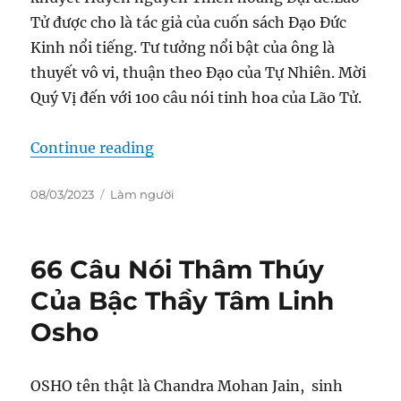
Tử được cho là tác giả của cuốn sách Đạo Đức
Kinh nổi tiếng. Tư tưởng nổi bật của ông là
thuyết vô vi, thuận theo Đạo của Tự Nhiên. Mời
Quý Vị đến với 100 câu nói tinh hoa của Lão Tử.
“100 Câu Nói Tinh Hoa Của Lão Tử
Continue reading
Posted
Categories
08/03/2023
Làm người
on
66 Câu Nói Thâm Thúy
Của Bậc Thầy Tâm Linh
Osho
OSHO tên thật là Chandra Mohan Jain, sinh