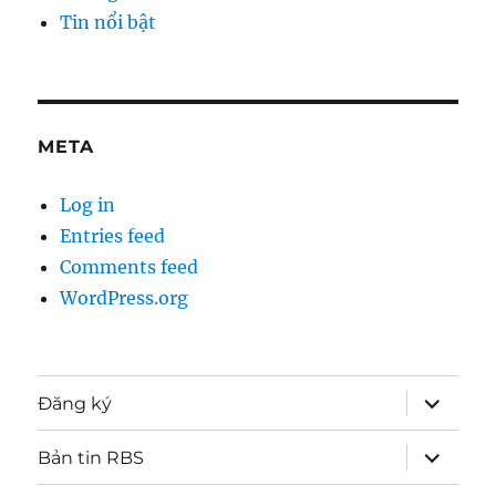
Tin nổi bật
META
Log in
Entries feed
Comments feed
WordPress.org
expand
Đăng ký
child
menu
expand
Bản tin RBS
child
menu