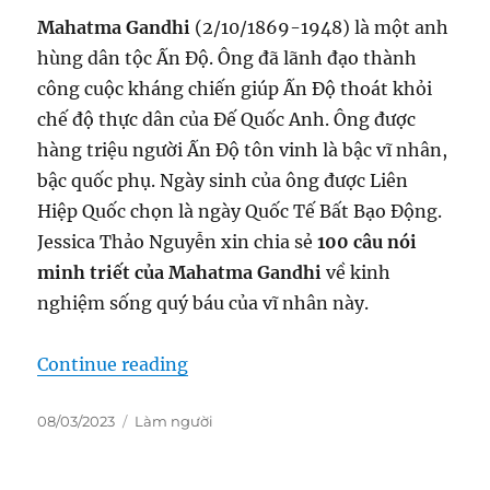
Mahatma Gandhi
(2/10/1869-1948) là một anh
hùng dân tộc Ấn Độ. Ông đã lãnh đạo thành
công cuộc kháng chiến giúp Ấn Độ thoát khỏi
chế độ thực dân của Đế Quốc Anh. Ông được
hàng triệu người Ấn Độ tôn vinh là bậc vĩ nhân,
bậc quốc phụ. Ngày sinh của ông được Liên
Hiệp Quốc chọn là ngày Quốc Tế Bất Bạo Động.
Jessica Thảo Nguyễn xin chia sẻ
100 câu nói
minh triết của Mahatma Gandhi
về kinh
nghiệm sống quý báu của vĩ nhân này.
“100 Câu Nói Minh Triết Của Mah
Continue reading
Posted
Categories
08/03/2023
Làm người
on