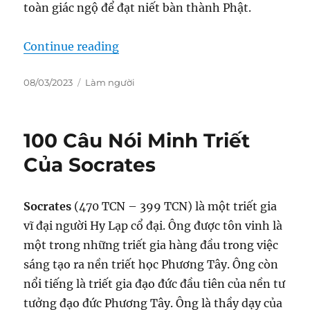
toàn giác ngộ để đạt niết bàn thành Phật.
“100 Câu Nói Tinh Hoa Của Đức Ph
Continue reading
Posted
Categories
08/03/2023
Làm người
on
100 Câu Nói Minh Triết
Của Socrates
Socrates
(470 TCN – 399 TCN) là một triết gia
vĩ đại người Hy Lạp cổ đại. Ông được tôn vinh là
một trong những triết gia hàng đầu trong việc
sáng tạo ra nền triết học Phương Tây. Ông còn
nổi tiếng là triết gia đạo đức đầu tiên của nền tư
tưởng đạo đức Phương Tây. Ông là thầy dạy của