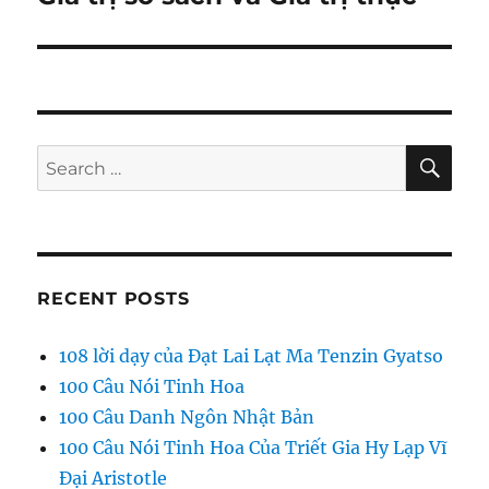
post:
SE
Search
for:
RECENT POSTS
108 lời dạy của Đạt Lai Lạt Ma Tenzin Gyatso
100 Câu Nói Tinh Hoa
100 Câu Danh Ngôn Nhật Bản
100 Câu Nói Tinh Hoa Của Triết Gia Hy Lạp Vĩ
Đại Aristotle