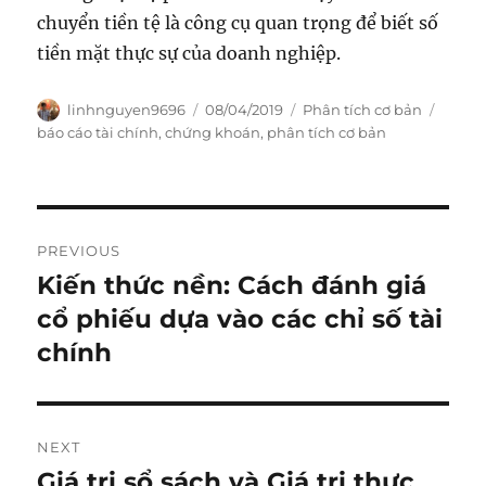
chuyển tiền tệ là công cụ quan trọng để biết số
tiền mặt thực sự của doanh nghiệp.
Author
Posted
Categories
Tags
linhnguyen9696
08/04/2019
Phân tích cơ bản
on
báo cáo tài chính
,
chứng khoán
,
phân tích cơ bản
Post
PREVIOUS
navigation
Kiến thức nền: Cách đánh giá
Previous
post:
cổ phiếu dựa vào các chỉ số tài
chính
NEXT
Giá trị sổ sách và Giá trị thực
Next