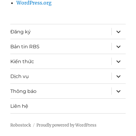
WordPress.org
expand
Đăng ký
child
menu
expand
Bản tin RBS
child
menu
expand
Kiến thức
child
menu
expand
Dịch vụ
child
menu
expand
Thông báo
child
menu
Liên hệ
Robostock
Proudly powered by WordPress