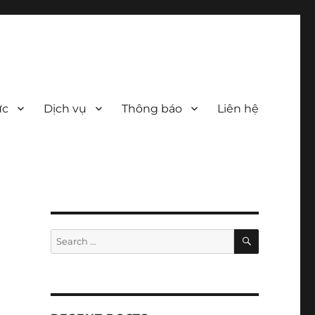
ức
Dịch vụ
Thông báo
Liên hệ
SEARCH
Search
for: