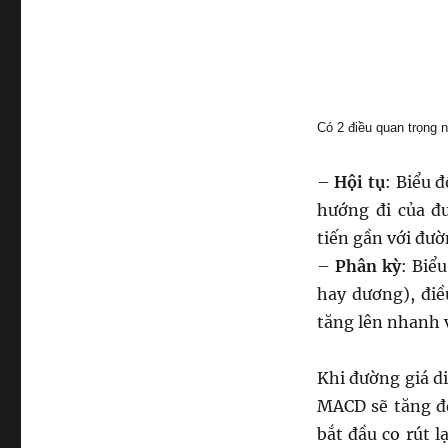
Có 2 điều quan trọng 
–
Hội tụ
: Biểu 
hướng đi của đ
tiến gần với đườ
–
Phân kỳ
: Biể
hay dương), đi
tăng lên nhanh 
Khi đường giá d
MACD sẽ tăng đ
bắt đầu co rút 