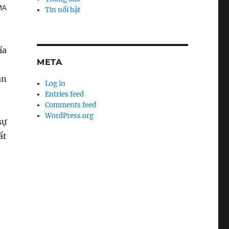
MA
Tin nổi bật
ía
META
án
Log in
Entries feed
Comments feed
WordPress.org
sự
ất