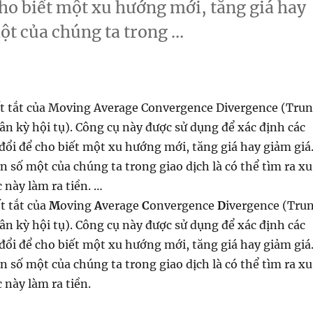
cho biết một xu hướng mới, tăng giá hay
một của chúng ta trong …
D”
t tắt của Moving Average Convergence Divergence (Tru
ân kỳ hội tụ). Công cụ này được sử dụng để xác định các
đổi để cho biết một xu hướng mới, tăng giá hay giảm giá
ên số một của chúng ta trong giao dịch là có thể tìm ra xu
c này làm ra tiền. …
t tắt của
M
oving
A
verage
C
onvergence
D
ivergence (Tru
ân kỳ hội tụ). Công cụ này được sử dụng để xác định các
đổi để cho biết một xu hướng mới, tăng giá hay giảm giá
ên số một của chúng ta trong giao dịch là có thể tìm ra xu
 này làm ra tiền.