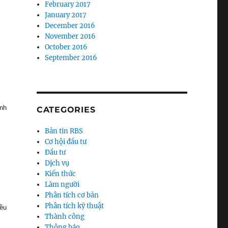
February 2017
January 2017
December 2016
November 2016
October 2016
September 2016
ình
CATEGORIES
Bản tin RBS
Cơ hội đầu tư
Đầu tư
Dịch vụ
Kiến thức
Làm người
Phân tích cơ bản
Phân tích kỹ thuật
iều
Thành công
Thông báo