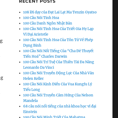
RECENT POSTS
108 lời dạy của Đạt Lai Lạt Ma Tenzin Gyatso
100 Câu Nói Tinh Hoa
100 Câu Danh Ngôn Nhật Bản
100 Câu Nói Tinh Hoa Của Triết Gia Hy Lạp
Vĩ Đại Aristotle
100 Câu Nói Tinh Hoa Của Tôn Tử Về Phép
ng
Dụng Binh
100 Câu Nói Nổi Tiếng Của “Cha Đẻ Thuyết
.
Tiến Hoá” Charles Darwin
100 Câu Nói Trí Tuệ Của Thiên Tài Đa Năng
Leonardo Da Vinci
100 Câu Nói Truyền Động Lực Của Nhà Văn
ng
Helen Keller
100 Câu Nói Kinh Điển Của Vua Kungfu Lý
Tiểu Long
.
100 Câu Nói Truyền Cảm Hứng Của Nelson
Mandela
68 câu nói nổi tiếng của nhà khoa học vĩ đại
Einstein
100 Câu Nói Minh Triết Của Mahatma