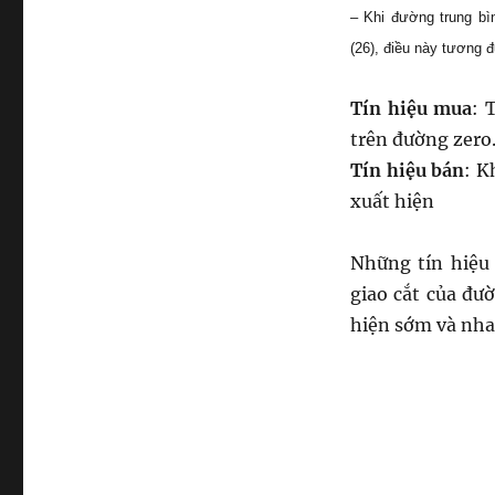
– Khi đường trung b
(26), điều này tương
Tín hiệu mua
: 
trên đường zero
Tín hiệu bán
: K
xuất hiện
Những tín hiệu 
giao cắt của đư
hiện sớm và nh