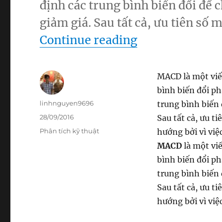
định các trung bình biến đổi để 
giảm giá. Sau tất cả, ưu tiên số 
“Chỉ báo MAC
Continue reading
MACD là một viế
bình biến đổi ph
Author
linhnguyen9696
trung bình biến 
Posted
28/09/2016
Sau tất cả, ưu ti
on
Categories
Phân tích kỹ thuật
hướng bởi vì việ
MACD
là một viế
bình biến đổi ph
trung bình biến 
Sau tất cả, ưu ti
hướng bởi vì việc