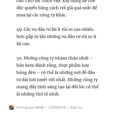
cao. CEO rất thích việc xây dựng đế chế
độc quyền bằng cách trả giá quá mức để
mua lại các công ty khác.
49. Các vụ đầu tư lãi ít rủi ro cao nhiều
hơn gấp 10 lần những vụ đầu tư rủi ro ít
lãi cao.
50. Những công ty nhàm chán nhất –
bán kem đánh răng, thực phẩm hay
bóng đèn – có thể là những nơi để đầu
tư dài hơi tuyệt vời nhất. Những công ty
mang đầy tính sáng tạo lại đôi lúc có thể
là những thứ tệ nhất.
Author
Posted
Categories
linhnguyen9696
27/09/2016
Đầu tư
on