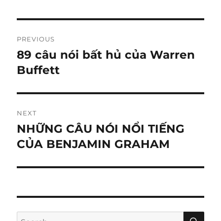
Post
PREVIOUS
navigation
89 câu nói bất hủ của Warren
Previous
post:
Buffett
NEXT
NHỮNG CÂU NÓI NỔI TIẾNG
Next
post:
CỦA BENJAMIN GRAHAM
SE
Search