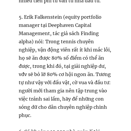
nhiều tiền phí tư vấn từ nhà đầu tư.
5. Erik Falkenstein (equity portfolio
manager tại Deephaven Capital
Management, tác giả sách Finding
alpha) nói: Trong tennis chuyên
nghiệp, vận động viên rất ít khi mắc lỗi,
họ sẽ ăn được 80% số điểm có thể ăn
được, trong khi đó, tại giải nghiệp dư,
vđv sẽ bỏ lỡ 80% cơ hội ngon ăn. Tương
tự như vậy với đấu vật, cờ vua và đầu tư:
người mới tham gia nên tập trung vào
việc tránh sai lầm, hãy để những con
sóng dữ cho dân chuyên nghiệp chinh
phục.