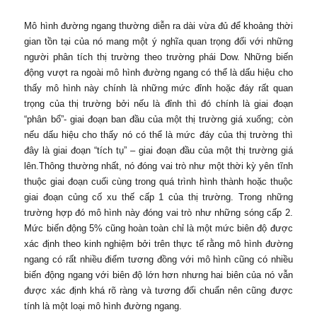
Mô hình đường ngang thường diễn ra dài vừa đủ để khoảng thời
gian tồn tại của nó mang một ý nghĩa quan trọng đối với những
người phân tích thị trường theo trường phái Dow. Những biến
động vượt ra ngoài mô hình đường ngang có thể là dấu hiệu cho
thấy mô hình này chính là những mức đỉnh hoặc đáy rất quan
trọng của thị trường bởi nếu là đỉnh thì đó chính là giai đoạn
“phân bổ”- giai đoạn ban đầu của một thị trường giá xuống; còn
nếu dấu hiệu cho thấy nó có thể là mức đáy của thị trường thì
đây là giai đoạn “tích tụ” – giai đoạn đầu của một thị trường giá
lên.Thông thường nhất, nó đóng vai trò như một thời kỳ yên tĩnh
thuộc giai đoạn cuối cùng trong quá trình hình thành hoặc thuộc
giai đoạn củng cố xu thế cấp 1 của thị trường. Trong những
trường hợp đó mô hình này đóng vai trò như những sóng cấp 2.
Mức biến động 5% cũng hoàn toàn chỉ là một mức biên độ được
xác định theo kinh nghiệm bởi trên thực tế rằng mô hình đường
ngang có rất nhiều điểm tương đồng với mô hình cũng có nhiều
biến động ngang với biên độ lớn hơn nhưng hai biên của nó vẫn
được xác định khá rõ ràng và tương đối chuẩn nên cũng được
tính là một loại mô hình đường ngang.