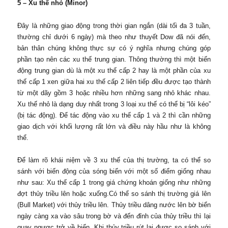
5 – Xu thế nhỏ (Minor)
Đây là những giao động trong thời gian ngắn (dài tối đa 3 tuần,
thường chỉ dưới 6 ngày) mà theo như thuyết Dow đã nói đến,
bản thân chúng không thực sự có ý nghĩa nhưng chúng góp
phần tạo nên các xu thế trung gian. Thông thường thì một biến
động trung gian dù là một xu thế cấp 2 hay là một phần của xu
thế cấp 1 xen giữa hai xu thế cấp 2 liên tiếp đều được tạo thành
từ một dãy gồm 3 hoặc nhiều hơn những sang nhỏ khác nhau.
Xu thế nhỏ là dạng duy nhất trong 3 loại xu thế có thể bị “lôi kéo”
(bị tác động). Để tác động vào xu thế cấp 1 và 2 thì cần những
giao dịch với khối lượng rất lớn và điều này hầu như là không
thể.
Để làm rõ khái niệm về 3 xu thế của thị trường, ta có thể so
sánh với biến động của sóng biển với một số điểm giống nhau
như sau: Xu thế cấp 1 trong giá chứng khoán giống như những
đợt thủy triều lên hoặc xuống.Có thể so sánh thị trường giá lên
(Bull Market) với thủy triều lên. Thủy triều dâng nước lên bờ biển
ngày càng xa vào sâu trong bờ và đến đỉnh của thủy triều thì lại
quay ngược trở về biển. Khi thủy triều rút lại được so sánh với