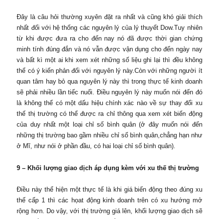
Đây là câu hỏi thường xuyên đặt ra nhất và cũng khó giải thích
nhất đối với hệ thống các nguyên lý của lý thuyết Dow.Tuy nhiên
từ khi được đưa ra cho đến nay nó đã được thời gian chứng
minh tính đúng đắn và nó vẫn được vận dụng cho đến ngày nay
và bất kì một ai khi xem xét những số liệu ghi lại thì đều không
thể có ý kiến phản đối với nguyên lý này.Còn với những người ít
quan tâm hay bỏ qua nguyên lý này thì trong thực tế kinh doanh
sẽ phải nhiều lần tiếc nuối. Điều nguyên lý này muốn nói đến đó
là không thể có một dấu hiệu chính xác nào về sự thay đổi xu
thế thị trường có thể được ra chỉ thông qua xem xét biến động
của duy nhất một loại chỉ số bình quân (ở đây muốn nói đến
những thị trường bao gầm nhiều chỉ số bình quân,chẳng hạn như
ở Mĩ, như nói ở phần đầu, có hai loại chỉ số bình quân).
9 – Khối lượng giao dịch áp dụng kèm với xu thế thị trường
Điều này thể hiện một thực tế là khi giá biến động theo đúng xu
thế cấp 1 thì các họat động kinh doanh trên có xu hướng mở
rộng hơn. Do vậy, với thị trường giá lên, khối lượng giao dịch sẽ