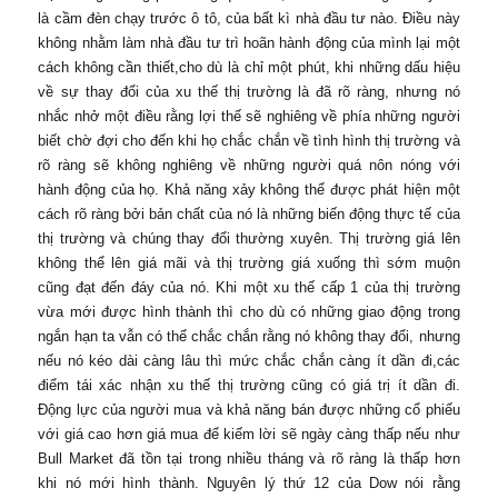
là cầm đèn chạy trước ô tô, của bất kì nhà đầu tư nào. Điều này
không nhằm làm nhà đầu tư trì hoãn hành động của mình lại một
cách không cần thiết,cho dù là chỉ một phút, khi những dấu hiệu
về sự thay đổi của xu thế thị trường là đã rõ ràng, nhưng nó
nhắc nhở một điều rằng lợi thế sẽ nghiêng về phía những người
biết chờ đợi cho đến khi họ chắc chắn về tình hình thị trường và
rõ ràng sẽ không nghiêng về những người quá nôn nóng với
hành động của họ. Khả năng xảy không thể được phát hiện một
cách rõ ràng bởi bản chất của nó là những biến động thực tế của
thị trường và chúng thay đổi thường xuyên. Thị trường giá lên
không thể lên giá mãi và thị trường giá xuống thì sớm muộn
cũng đạt đến đáy của nó. Khi một xu thế cấp 1 của thị trường
vừa mới được hình thành thì cho dù có những giao động trong
ngắn hạn ta vẫn có thể chắc chắn rằng nó không thay đổi, nhưng
nếu nó kéo dài càng lâu thì mức chắc chắn càng ít dần đi,các
điểm tái xác nhận xu thế thị trường cũng có giá trị ít dần đi.
Động lực của người mua và khả năng bán được những cổ phiếu
với giá cao hơn giá mua để kiếm lời sẽ ngày càng thấp nếu như
Bull Market đã tồn tại trong nhiều tháng và rõ ràng là thấp hơn
khi nó mới hình thành. Nguyên lý thứ 12 của Dow nói rằng