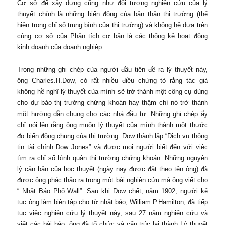
Cơ sở để xây dựng cũng như đối tượng nghiên cứu của lý
thuyết chính là những biến động của bản thân thị trường (thể
hiện trong chỉ số trung bình của thị trường) và không hề dựa trên
cùng cơ sở của Phân tích cơ bản là các thống kê họat động
kinh doanh của doanh nghiệp.
Trong những ghi chép của người đầu tiên đề ra lý thuyết này,
ông Charles.H.Dow, có rất nhiều điều chứng tỏ rằng tác giả
không hề nghĩ lý thuyết của mình sẽ trở thành một công cụ dùng
cho dự báo thị trường chứng khoán hay thậm chí nó trở thành
một hướng dẫn chung cho các nhà đầu tư. Những ghi chép ấy
chỉ nói lên rằng ông muốn lý thuyết của mình thành một thước
đo biến động chung của thị trường. Dow thành lập “Dịch vụ thông
tin tài chính Dow Jones” và được mọi người biết đến với việc
tìm ra chỉ số bình quân thị trường chứng khoán. Những nguyên
lý căn bản của học thuyết (ngày nay được đặt theo tên ông) đã
được ông phác thảo ra trong một bài nghiên cứu mà ông viết cho
“ Nhật Báo Phố Wall”. Sau khi Dow chết, năm 1902, người kế
tục ông làm biên tập cho tờ nhật báo, William.P.Hamilton, đã tiếp
tục việc nghiên cứu lý thuyết này, sau 27 năm nghiến cứu và
viết các bài báo, ông đã tổ chức và cấu trúc lại thành Lý thuyết