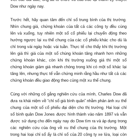
Dow như ngày nay.
Trước hết, hãy quan tâm đến chỉ số trung bình của thị trường.
Nhìn chung giá, chứng khoán của tất cả các công ty đều cùng
lên và xuống, tuy nhiên một số cổ phiếu lại chuyển động theo
hướng ngược lại xu thế chung của các cổ phiếu khác cho dù là
chỉ trong vài ngày hoặc vài tuần. Thực tế cho thấy khi thị trường
lên giá thì giá của một số chúng khoán tăng nhanh hơn những
chứng khoán khác, còn khi thị trường xuống giá thì một số
chứng khoán giảm giá nhanh chóng trong khi có một số khác lại
tăng lên, nhưng thực tế vẫn chứng minh rằng hầu như tất cả các
chứng khoán đều giao động theo cùng một xu thế chung.
Cùng với những cố gắng nghiên cứu của mình, Charles Dow đã
đưa ra khái niệm về “chỉ số giá bình quân” nhằm phản ánh xu thế
chung của một số cổ phiếu đại diện cho thị trường. Hai loại chỉ
số bình quân Dow Jones được hình thành vào năm 1897 và vẫn
được sử dụng cho đến ngày nay do Dow tìm ra và áp dụng trong
các nghiên cứu của ông về xu thế chung của thị trường. Một
trong hai loại chỉ số ấy là chỉ số của 20 công ty xe lửa, loại còn