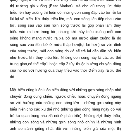
thị trường giá xuống (Bear Market). Và cho dù trong lúc thủy
triều lên hay xuống thì luôn có những con sóng đập vào bờ rồi lại
lùi lại về biển. Khi thủy triều lên, mỗi con sóng liên tiếp nhau vào
bờ, sóng sau vào sâu hơn sóng trước lại góp phần làm thuỷ
triều vào xa hơn trong bờ, nhưng khi thủy triều xuống mỗi con
sóng không mang nước ra xa bờ mà nước giảm xuống là do
sóng sau vào đến bờ ở mức thấp hơn(tụt lại hơn) so với đỉnh
của sóng trước, mỗi con sóng do đó sẽ trả lại dần dần bờ biển
như trước khi thủy triều lên. Những con sóng này là các xu thế
trung gian,có thể cấp1 hoặc cấp 2 tùy thuộc hướng chuyển động
của nó so với hướng của thủy triều vào thời điểm xảy ra xu thế
đó.
Mặt biển cũng luôn luôn biến động với những gợn sóng nhấp nhô
chuyển động cùng chiều, ngược chiều hoặc chuyển động ngang
so với hướng của những con sóng lớn – những gợn sóng này
biểu hiện cho các xu thế nhỏ (những giao động hàng ngày có vai
trò ko quan trọng như đã nói ở phần trên). Những đợt thủy triều,
những con sóng và những gợn sóng nhỏ chính là những hình
ảnh so sánh giống nhất đối với những biến giá của một thị