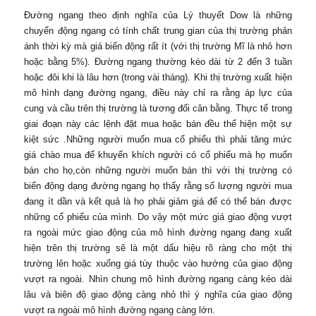
Đường ngang theo định nghĩa của Lý thuyết Dow là những
chuyển động ngang có tính chất trung gian của thị trường phản
ánh thời kỳ mà giá biến động rất ít (với thị trường Mĩ là nhỏ hơn
hoặc bằng 5%). Đường ngang thường kéo dài từ 2 đến 3 tuần
hoặc đôi khi là lâu hơn (trong vài tháng). Khi thị trường xuất hiện
mô hình dạng đường ngang, điều này chỉ ra rằng áp lực của
cung và cầu trên thị trường là tương đối cân bằng. Thực tế trong
giai đoạn này các lệnh đặt mua hoặc bán đều thể hiện một sự
kiệt sức .Những người muốn mua cổ phiếu thì phải tăng mức
giá chào mua để khuyến khích người có cổ phiếu mà họ muốn
bán cho họ,còn những người muốn bán thì với thị trường có
biến động dạng đường ngang họ thấy rằng số lượng người mua
đang ít dần và kết quả là họ phải giảm giá để có thể bán được
những cổ phiếu của mình. Do vậy một mức giá giao động vượt
ra ngoài mức giao động của mô hình đường ngang đang xuất
hiện trên thị trường sẽ là một dấu hiệu rõ ràng cho một thị
trường lên hoặc xuống giá tùy thuộc vào hướng của giao động
vượt ra ngoài. Nhìn chung mô hình đường ngang càng kéo dài
lâu và biên độ giao động càng nhỏ thì ý nghĩa của giao động
vượt ra ngoài mô hình đường ngang càng lớn.