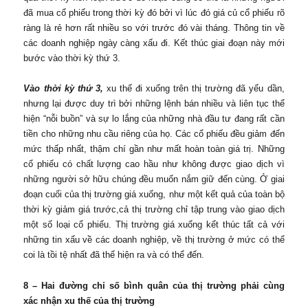
đã mua cổ phiếu trong thời kỳ đó bởi vì lúc đó giá củ cổ phiếu rõ
ràng là rẻ hơn rất nhiều so với trước đó vài tháng. Thông tin về
các doanh nghiệp ngày càng xấu đi. Kết thúc giai đoạn này mới
bước vào thời kỳ thứ 3.
Vào thời kỳ thứ 3,
xu thế đi xuống trên thị trường đã yếu dần,
nhưng lại được duy trì bởi những lệnh bán nhiều và liên tục thể
hiện “nỗi buồn” và sự lo lắng của những nhà đầu tư đang rất cần
tiền cho những nhu cầu riêng của họ. Các cổ phiếu đều giảm đến
mức thấp nhất, thậm chí gần như mất hoàn toàn giá trị. Những
cổ phiếu có chất lượng cao hầu như không được giao dịch vì
những người sở hữu chúng đều muốn nắm giữ đến cùng. Ở giai
đoạn cuối của thị trường giá xuống, như một kết quả của toàn bộ
thời kỳ giảm giá trước,cả thị trường chỉ tập trung vào giao dịch
một số loại cổ phiếu. Thị trường giá xuống kết thúc tất cả với
những tin xấu về các doanh nghiệp, về thị trường ở mức có thể
coi là tồi tệ nhất đã thể hiện ra và có thể đến.
8 – Hai đường chỉ số bình quân của thị trường phải cùng
xác nhận xu thế của thị trường