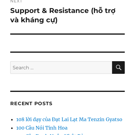
NEXT
Support & Resistance (hỗ trợ
Next
post:
và kháng cự)
SE
Search
for:
RECENT POSTS
108 lời dạy của Đạt Lai Lạt Ma Tenzin Gyatso
100 Câu Nói Tinh Hoa