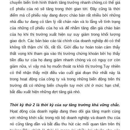
chuyển biến tình hình thành tăng trưởng nhanh chóng,có thể giá
cổ phiếu của nó sẽ tăng trong thời gian tới. Đây cũng là thời
điểm mà cổ phiếu này đang được chào bán rất nhiều bởi những
nhà đầu tư đang có tâm lý rất chán nản và lo lắng về tình trạng
của những cổ phiếu của họ và để nhằm tăng dần giá chào bán
của họ khi thị trường xuất hiện sự suy giảm trong khối lượng
giao dịch. Các bản báo cáo tài chính của doanh nghiệp đó có thể
không tốt thậm chí tồi, rất tồi. Giới đầu tư hoàn toàn cảm thấy
thất vọng khi tham gia vào thị trường chứng khoán bởi họ thấy
tiền đầu tư của họ đang giảm nhanh chóng và có nguy cơ còn
giảm nữa, vì vậy mà họ muốn thoát ra khỏi thị trường.Tuy nhiên
có thể nhận thấy một điều vào cuối giai đoạn thứ nhất này là
trong hoạt động của công ty và trong những biến động trên thị
trường đã có những biến chuyển tuy mới chỉ ở mức hạn chế,
bắt đầu xuất hiện những đợt tăng giá nhỏ.
Thời kỳ thứ 2 là thời kỳ của sự tăng trưởng khá vững chắc.
Họat động của doanh ngiệp đang theo dõi gia tăng mạnh cùng
với những khởi sắc trong nội bộ doanh nghiệp và doanh thu của
nó cũng tăng dần và bắt đầu thu hút các mối quan tâm trên thị