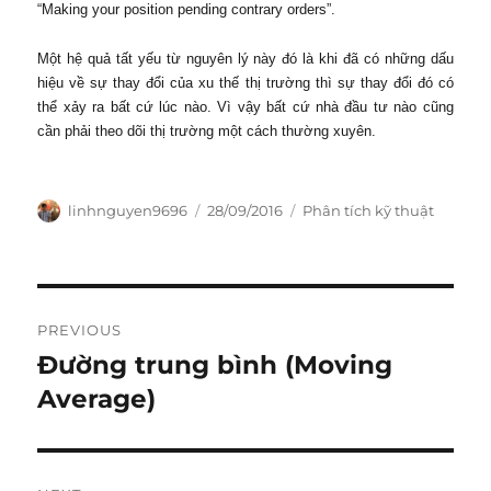
“Making your position pending contrary orders”.
Một hệ quả tất yếu từ nguyên lý này đó là khi đã có những dấu
hiệu về sự thay đổi của xu thế thị trường thì sự thay đổi đó có
thể xảy ra bất cứ lúc nào. Vì vậy bất cứ nhà đầu tư nào cũng
cần phải theo dõi thị trường một cách thường xuyên.
Author
Posted
Categories
linhnguyen9696
28/09/2016
Phân tích kỹ thuật
on
Post
PREVIOUS
navigation
Đường trung bình (Moving
Previous
post:
Average)