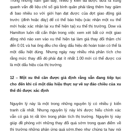
Trong những nắm gần đây, nhiều ý kiến đã được đưa ra xung
quanh vấn đề liệu chỉ số giá bình quân phải tăng thêm hay giảm
đi bao nhiêu so với giới hạn đạt được của đợt giao động giá
trước (đỉnh hoặc đáy) để có thể báo hiệu (xác nhận một xu thế
mới hoặc xác nhận lại xu thế hiện tại) xu thế thị trường. Dow và
Hamilton luôn rất cẩn thận trong việc xem xét bất cứ một giao
động nhỏ nào xen vào xu thế hiện tại làm giá thay đổi thậm chí
đến 0.01 và hai ông đều cho rằng dấu hiệu đó hoàn toàn có thể là
một dấu hiệt đúng. Nhưng ngày nay nhiều nhà phân tích cho
rằng mức thay đổi đó phải đạt ít nhất 1.00 mới có thể được coi
là một dấu hiệu của thị trường.
12 – Một xu thế cần được giả định rằng vẫn đang tiếp tục
cho đến khi có một dấu hiệu thực sự về sự đảo chiều của xu
thế đó được xác định
Nguyên lý này là một trong những nguyên lý có nhiều ý kiến
tranh cãi nhất. Nhưng nguyên lý này khi được hiểu chính xác
vẫn có giá trị rất lớn trong phân tích thị trường. Nguyên lý này
giúp đề phòng với những thay đổi quá sớm trong quan điểm về
thị trường những phản ứng quá sớm,theo như chúng ta hay nói