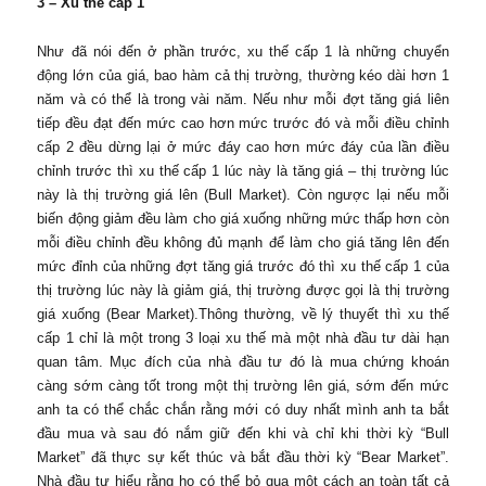
3 – Xu thế cấp 1
Như đã nói đến ở phần trước, xu thế cấp 1 là những chuyển
động lớn của giá, bao hàm cả thị trường, thường kéo dài hơn 1
năm và có thể là trong vài năm. Nếu như mỗi đợt tăng giá liên
tiếp đều đạt đến mức cao hơn mức trước đó và mỗi điều chỉnh
cấp 2 đều dừng lại ở mức đáy cao hơn mức đáy của lần điều
chỉnh trước thì xu thế cấp 1 lúc này là tăng giá – thị trường lúc
này là thị trường giá lên (Bull Market). Còn ngược lại nếu mỗi
biến động giảm đều làm cho giá xuống những mức thấp hơn còn
mỗi điều chỉnh đều không đủ mạnh để làm cho giá tăng lên đến
mức đỉnh của những đợt tăng giá trước đó thì xu thế cấp 1 của
thị trường lúc này là giảm giá, thị trường được gọi là thị trường
giá xuống (Bear Market).Thông thường, về lý thuyết thì xu thế
cấp 1 chỉ là một trong 3 loại xu thế mà một nhà đầu tư dài hạn
quan tâm. Mục đích của nhà đầu tư đó là mua chứng khoán
càng sớm càng tốt trong một thị trường lên giá, sớm đến mức
anh ta có thể chắc chắn rằng mới có duy nhất mình anh ta bắt
đầu mua và sau đó nắm giữ đến khi và chỉ khi thời kỳ “Bull
Market” đã thực sự kết thúc và bắt đầu thời kỳ “Bear Market”.
Nhà đầu tư hiểu rằng họ có thể bỏ qua một cách an toàn tất cả