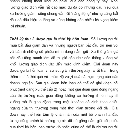
nhanh chóng thoát khỏi cổ phiếu của các công ty này. Khối
lượng giao dịch vẫn rất cao mặc dù đã có những dấu hiệu của
xu hướng giảm, công chúng vẫn rất “năng động” nhưng cũng bắt
đầu có dấu hiệu lo lắng và cũng không còn nhiều kỳ vọng kiếm
lợi nhuận.
Thời kỳ thứ 2 được gọi là thời kỳ hỗn loạn.
Số lượng người
mua bắt đầu giảm dần và những người bán bắt đầu trở nên vội
vã bán đi những cổ phiếu mình đang nắm giữ. Xu thế giảm giá
bắt đầu tăng mạnh làm đồ thị giá gần như dốc thẳng xuống và
khối lượng giao dịch đạt đến mức đỉnh điểm. Giai đoạn này
được gọi là hỗn loạn vì sự sụt giảm thường xảy ra rất trầm trọng
thậm chí là thái quá với mức độ vượt quá cả thực trạng của các
doanh nghiệp. Sau giai đoạn hỗn loạn có thể có giai đoạn hồi
phục(một dạng xu thế cấp 2) hoặc một giai đoạn giao động ngang
của thị trường (các giao động không có hướng đi lên hay đi
xuống mà là giao động trong một khoảng cố định theo chiều
ngang của thị trường) trong một thời gian tương đối dài. Giai
đoạn này thể hiện tâm lý chán nản của một bộ phận nhà đầu
tư,họ cũng chính là những người đã cố gắng nắm giữ cổ phiếu
qua thời kỳ hỗn loạn trước đó hoặc cũng có thể là những người