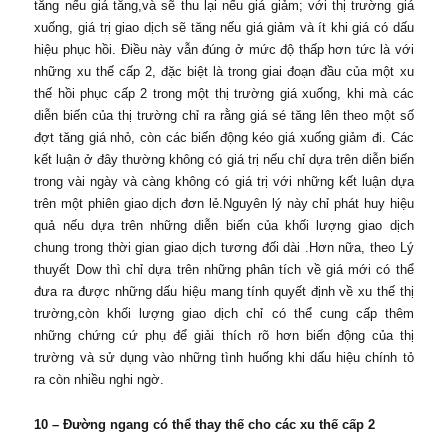
tăng nếu giá tăng,và sẽ thu lại nếu giá giảm; với thị trường giá
xuống, giá trị giao dịch sẽ tăng nếu giá giảm và ít khi giá có dấu
hiệu phục hồi. Điều này vẫn đúng ở mức độ thấp hơn tức là với
những xu thế cấp 2, đặc biệt là trong giai đoạn đầu của một xu
thế hồi phục cấp 2 trong một thị trường giá xuống, khi mà các
diễn biến của thị trường chỉ ra rằng giá sé tăng lên theo một số
đợt tăng giá nhỏ, còn các biến động kéo giá xuống giảm đi. Các
kết luận ở đây thường không có giá trị nếu chỉ dựa trên diễn biến
trong vài ngày và càng không có giá trị với những kết luận dựa
trên một phiên giao dịch đơn lẻ.Nguyên lý này chỉ phát huy hiệu
quả nếu dựa trên những diễn biến của khối lượng giao dịch
chung trong thời gian giao dịch tương đối dài .Hơn nữa, theo Lý
thuyết Dow thì chỉ dựa trên những phân tích về giá mới có thể
đưa ra được những dấu hiệu mang tính quyết định về xu thế thị
trường,còn khối lượng giao dịch chỉ có thể cung cấp thêm
những chứng cứ phụ để giải thích rõ hơn biến động của thị
trường và sử dụng vào những tình huống khi dấu hiệu chính tỏ
ra còn nhiều nghi ngờ.
10 – Đường ngang có thể thay thế cho các xu thế cấp 2