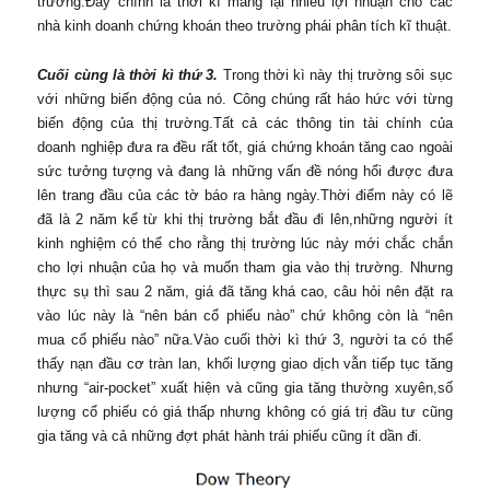
trường.Đây chính là thời kì mang lại nhiều lợi nhuận cho các
nhà kinh doanh chứng khoán theo trường phái phân tích kĩ thuật.
Cuối cùng là thời kì thứ 3.
Trong thời kì này thị trường sôi sục
với những biến động của nó. Công chúng rất háo hức với từng
biến động của thị trường.Tất cả các thông tin tài chính của
doanh nghiệp đưa ra đều rất tốt, giá chứng khoán tăng cao ngoài
sức tưởng tượng và đang là những vấn đề nóng hổi được đưa
lên trang đầu của các tờ báo ra hàng ngày.Thời điểm này có lẽ
đã là 2 năm kể từ khi thị trường bắt đầu đi lên,những người ít
kinh nghiệm có thể cho rằng thị trường lúc này mới chắc chắn
cho lợi nhuận của họ và muốn tham gia vào thị trường. Nhưng
thực sụ thì sau 2 năm, giá đã tăng khá cao, câu hỏi nên đặt ra
vào lúc này là “nên bán cổ phiếu nào” chứ không còn là “nên
mua cổ phiếu nào” nữa.Vào cuối thời kì thứ 3, người ta có thể
thấy nạn đầu cơ tràn lan, khối lượng giao dịch vẫn tiếp tục tăng
nhưng “air-pocket” xuất hiện và cũng gia tăng thường xuyên,số
lượng cổ phiếu có giá thấp nhưng không có giá trị đầu tư cũng
gia tăng và cả những đợt phát hành trái phiếu cũng ít dần đi.