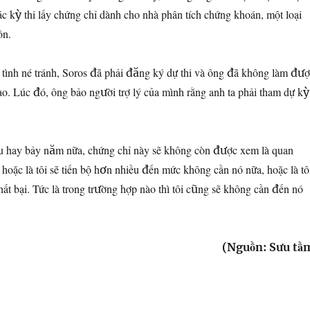
ác kỳ thi lấy chứng chỉ dành cho nhà phân tích chứng khoán, một loại
ôn.
ố tình né tránh, Soros đã phải đăng ký dự thi và ông đã không làm đư
nào. Lúc đó, ông bảo người trợ lý của mình rằng anh ta phải tham dự kỳ
sau hay bảy năm nữa, chứng chỉ này sẽ không còn được xem là quan
 hoặc là tôi sẽ tiến bộ hơn nhiều đến mức không cần nó nữa, hoặc là tô
thất bại. Tức là trong trường hợp nào thì tôi cũng sẽ không cần đến nó
(Nguồn: Sưu tầ