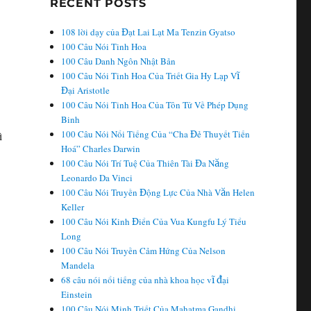
RECENT POSTS
g
108 lời dạy của Đạt Lai Lạt Ma Tenzin Gyatso
100 Câu Nói Tinh Hoa
100 Câu Danh Ngôn Nhật Bản
100 Câu Nói Tinh Hoa Của Triết Gia Hy Lạp Vĩ
Đại Aristotle
100 Câu Nói Tinh Hoa Của Tôn Tử Về Phép Dụng
Binh
100 Câu Nói Nổi Tiếng Của “Cha Đẻ Thuyết Tiến
ì
Hoá” Charles Darwin
100 Câu Nói Trí Tuệ Của Thiên Tài Đa Năng
Leonardo Da Vinci
100 Câu Nói Truyền Động Lực Của Nhà Văn Helen
Keller
100 Câu Nói Kinh Điển Của Vua Kungfu Lý Tiểu
Long
100 Câu Nói Truyền Cảm Hứng Của Nelson
Mandela
68 câu nói nổi tiếng của nhà khoa học vĩ đại
Einstein
100 Câu Nói Minh Triết Của Mahatma Gandhi