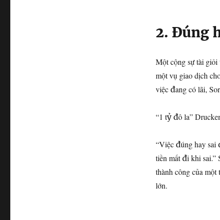
2. Đúng 
Một cộng sự tài giỏi
một vụ giao dịch c
việc đang có lãi, So
“1 tỷ đô la” Drucken
“Việc đúng hay sai 
tiền mất đi khi sai.
thành công của một 
lớn.