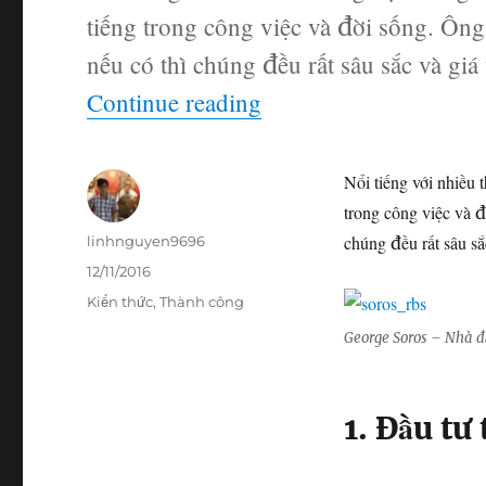
tiếng trong công việc và đời sống. Ôn
nếu có thì chúng đều rất sâu sắc và giá
“Những lời khuyên “k
Continue reading
Nổi tiếng với nhiều t
trong công việc và 
Author
chúng đều rất sâu sắc
linhnguyen9696
Posted
12/11/2016
on
Categories
Kiến thức
,
Thành công
George Soros – Nhà đầ
1. Đầu tư