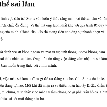
 thể sai lầm
lĩnh vực đầu tư, Soros vẫn luôn ý thức rằng mình có thể sai lầm và rằ
hưa chắc đã đúng. Vì thế mà ông luôn khắt khe với quá trình tư duy 
rường của mình. Chính điều đó đã mang đến cho ông sự nhanh nhẹn và
uệ.
i danh với sự khôn ngoan và mặt trí tuệ tinh thông, Soros không cảm
ải thừa nhận sai lầm. Ông luôn tin rằng việc dũng cảm nhận ra sai lầm
ếu bạn muốn trung thực với chính mình.
, việc mắc sai lầm là điều gì đó rất đáng xấu hổ. Còn Soros thì khác.
iều đáng tự hào. Một khi đã nhận ra sự thiếu hoàn hảo ấy là đặc điểm 
 thì chúng ta sẽ thấy việc mắc sai lầm chẳng có gì phải xấu hổ cả. Chí
chữa sai sót mới đáng xấu hổ.