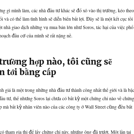
ng gì mình làm, các nhà đầu tư khác sẽ đổ xô vào thị trường, kéo theo
ổi và có thể làm tình hình sẽ diễn biến bất lợi. Đây sẽ là một kết cục tồi
một nhà giao dịch những vụ mua bán lớn như Soros, tác hại của việc phổ
 hoạch đầu cơ của mình sẽ rất nặng nề.
trường hợp nào, tôi cũng sẽ
 tới bằng cấp
 giá là một trong những nhà đầu tư thành công nhất thế giới và là bậ
đầu tư, thế nhưng Soros lại chưa có bất kỳ một chứng chỉ nào về chứn
p mà bất kỳ nhân viên nào của các công ty ở Wall Street cũng đều bắt
có tham gia thi để lấy chứng chỉ này, nhưng ông đã trượt. Một lần tại