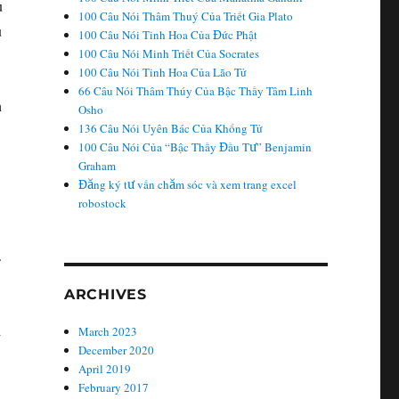
u
100 Câu Nói Thâm Thuý Của Triết Gia Plato
u
100 Câu Nói Tinh Hoa Của Đức Phật
100 Câu Nói Minh Triết Của Socrates
100 Câu Nói Tinh Hoa Của Lão Tử
66 Câu Nói Thâm Thúy Của Bậc Thầy Tâm Linh
h
Osho
136 Câu Nói Uyên Bác Của Khổng Tử
100 Câu Nói Của “Bậc Thầy Đầu Tư” Benjamin
Graham
Đăng ký tư vấn chăm sóc và xem trang excel
robostock
.
ARCHIVES
ị
March 2023
December 2020
April 2019
February 2017