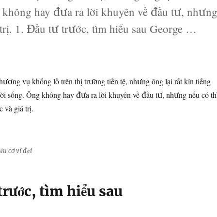
g không hay đưa ra lời khuyên về đầu tư, nhưn
 trị. 1. Đầu tư trước, tìm hiểu sau George …
inh điển” của George Soros về đầu tư”
hương vụ khổng lồ trên thị trường tiền tệ, nhưng ông lại rất kín tiếng
đời sống. Ông không hay đưa ra lời khuyên về đầu tư, nhưng nếu có th
 và giá trị.
u cơ vĩ đại
 trước, tìm hiểu sau