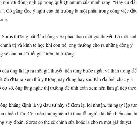
g nói với đồng nghiệp trong quỹ Quantum của mình rằng: “Hãy cứ đầ
au”. Cố gắng đọc ý nghĩ của thị trường là một phần trong công việc đầ
ông.
 Soros thường bắt đầu bằng việc phác thảo một giả thuyết. Là một sin
chính trị và kinh tế học khi còn trẻ, ông thường cho ra những dòng ý
vẻ của một “triết gia” trên thị trường.
của ông là lập ra một giả thuyết, tiến từng bước ngắn và thận trọng để
ết đã đưa ra xem thử ý tưởng này đúng hay sai. Khi đã biết chắc giả
ó cơ sở, ông lắng nghe thị trường để tính toán xem nên làm gì tiếp theo
ng khẳng định là vụ đầu tư này sẽ đem lại lợi nhuận, thì ngay lập tức
a nhiều hơn. Còn nếu thử nghiệm bị thua lỗ, nghĩa là diễn biến của th
 suy đoán, Soros có thể sẽ chỉnh sửa hoặc là cho ra một giả thuyết