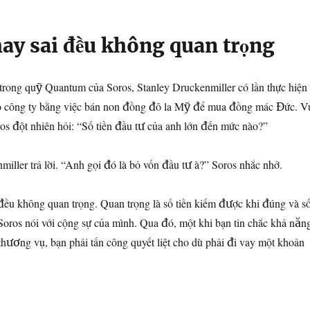
hay sai đều không quan trọng
 trong quỹ Quantum của Soros, Stanley Druckenmiller có lần thực hiện
ho công ty bằng việc bán non đồng đô la Mỹ để mua đồng mác Đức. V
ros đột nhiên hỏi: “Số tiền đầu tư của anh lớn đến mức nào?”
miller trả lời. “Anh gọi đó là bỏ vốn đầu tư à?” Soros nhắc nhở.
đều không quan trọng. Quan trọng là số tiền kiếm được khi đúng và s
” Soros nói với cộng sự của mình. Qua đó, một khi bạn tin chắc khả năn
thương vụ, bạn phải tấn công quyết liệt cho dù phải đi vay một khoản