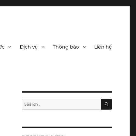
ức
Dịch vụ
Thông báo
Liên hệ
SEARCH
Search
for: