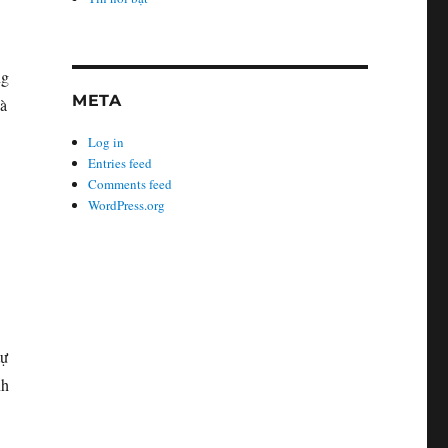
ng
META
và
Log in
Entries feed
Comments feed
WordPress.org
tự
nh