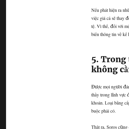
Nếu phát hiện ra nhữ
việc giá cả sẽ thay đ
tệ. Vì thế, đối với 
biến thông tin về kế
5. Trong 
không cần
Được mọi người đánh
thầy trong lĩnh vực 
khoán. Loại bằng cấ
buộc phải có.
Thật ra, Soros cũng 