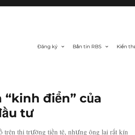
Đăng ký
Bản tin RBS
Kiến th
 “kinh điển” của
đầu tư
trên thị trường tiền tệ, nhưng ông lại rất kín