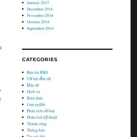
January 2017
December 2016
November 2016
October 2016
September 2016
ụ
CATEGORIES
Bản tin RBS
Cơ hội đầu tư
Đầu tư
ố
Dịch vụ
g
Kiến thức
Làm người
Phân tích cơ bản
Phân tích kỹ thuật
Thành công
Thông báo
Tin nổi bật