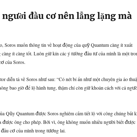
 người đầu cơ nên lẳng lặng mà
o, Soros muốn thông tin về hoạt động của quỹ Quantum càng ít xuất
 càng ít càng tốt. Luôn giữ kín các ý tưởng đầu tư của mình là một tro
cơ của Soros.
estor diễn tả về Soros như sau: “Có nét bí ẩn như một chuyên gia ảo thuậ
ông bao giờ để lộ hành tung, thậm chí còn giữ khoản cách với cả ngườ
của Qũy Quantum được Soros nghiêm cấm tiết lộ với công chúng bất 
ưa được ông cho phép. Bởi vì, ông không muốn nhiều người biết được
 đầu cơ của mình trong tương lai.