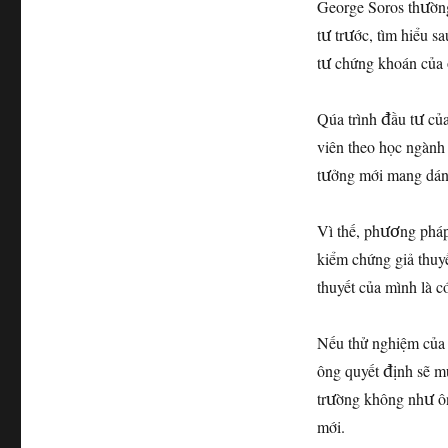
George Soros thườn
tư trước, tìm hiểu s
tư chứng khoán của 
Qúa trình đầu tư của
viên theo học ngành 
tưởng mới mang dáng 
Vì thế, phương pháp 
kiểm chứng giả thuy
thuyết của mình là c
Nếu thử nghiệm của ô
ông quyết định sẽ mu
trường không như ông
mới.