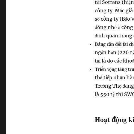
tới Sotrans (hiệ
công ty. Mức giá 
số công ty (Bảo V
đông nhỏ ở công 
định quan trọng
Bảng cân đối tài c
ngắn hạn (226 tỷ
tại là do các kho
Triển vọng tăng tr
thể tiếp nhận hà
Trường Thọ đang t
là 550 tỷ thì SW
Hoạt động k