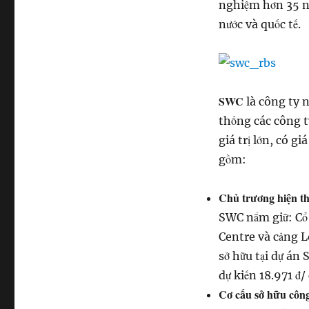
nghiệm hơn 35 nă
nước và quốc tế.
SWC
là công ty 
thống các công ty
giá trị lớn, có g
gồm:
Chủ trương hiện thự
SWC nắm giữ: Cổ 
Centre và cảng L
sở hữu tại dự án 
dự kiến 18.971 đ/
Cơ cấu sở hữu công 