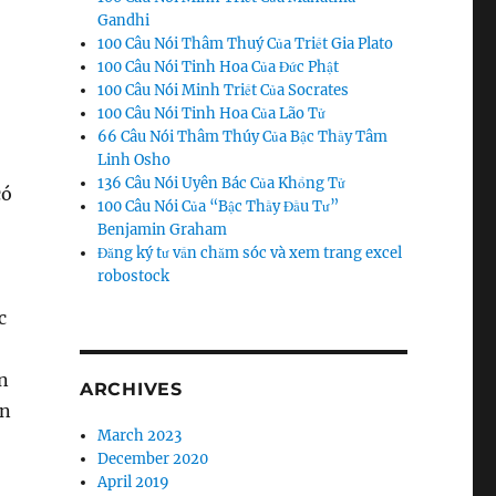
Gandhi
100 Câu Nói Thâm Thuý Của Triết Gia Plato
100 Câu Nói Tinh Hoa Của Đức Phật
100 Câu Nói Minh Triết Của Socrates
100 Câu Nói Tinh Hoa Của Lão Tử
66 Câu Nói Thâm Thúy Của Bậc Thầy Tâm
Linh Osho
136 Câu Nói Uyên Bác Của Khổng Tử
có
100 Câu Nói Của “Bậc Thầy Đầu Tư”
Benjamin Graham
Đăng ký tư vấn chăm sóc và xem trang excel
robostock
c
n
ARCHIVES
ên
March 2023
December 2020
April 2019