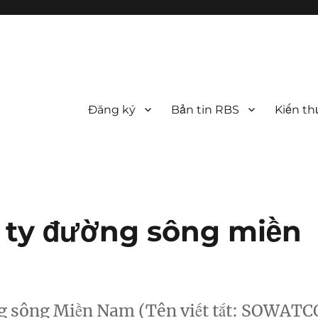
Đăng ký
Bản tin RBS
Kiến th
 ty đường sông miền
g sông Miền Nam (Tên viết tắt: SOWATC