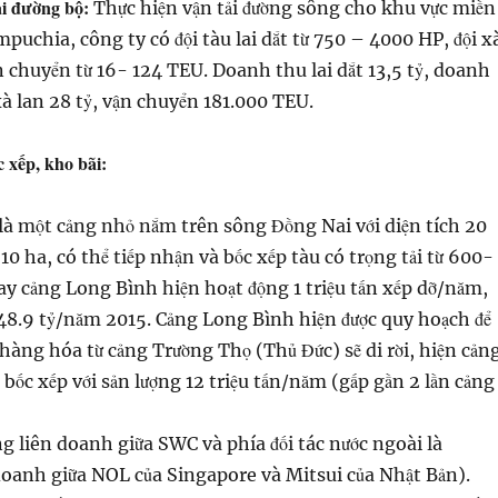
ải đường bộ:
Thực hiện vận tải đường sông cho khu vực miền
uchia, công ty có đội tàu lai dắt từ 750 – 4000 HP, đội x
n chuyển từ 16- 124 TEU. Doanh thu lai dắt 13,5 tỷ, doanh
à lan 28 tỷ, vận chuyển 181.000 TEU.
 xếp, kho bãi:
à một cảng nhỏ nắm trên sông Đồng Nai với diện tích 20
10 ha, có thể tiếp nhận và bốc xếp tàu có trọng tải từ 600-
ay cảng Long Bình hiện hoạt động 1 triệu tấn xếp dỡ/năm,
8.9 tỷ/năm 2015. Cảng Long Bình hiện được quy hoạch để
 hàng hóa từ cảng Trường Thọ (Thủ Đức) sẽ di rời, hiện cản
bốc xếp với sản lượng 12 triệu tấn/năm (gấp gần 2 lần cảng
ng liên doanh giữa SWC và phía đối tác nước ngoài là
doanh giữa NOL của Singapore và Mitsui của Nhật Bản).