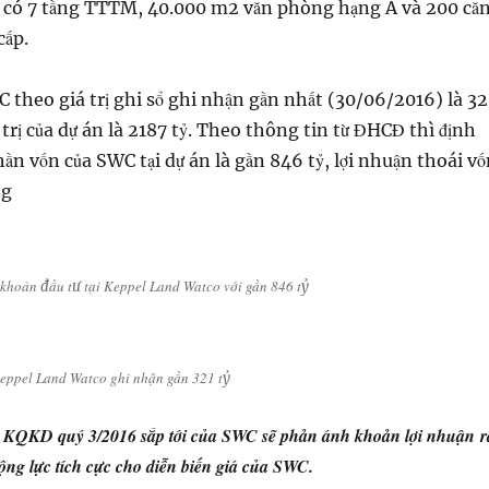
ó có 7 tầng TTTM, 40.000 m2 văn phòng hạng A và 200 că
cấp.
 theo giá trị ghi sổ ghi nhận gần nhất (30/06/2016) là 3
 trị của dự án là 2187 tỷ. Theo thông tin từ ĐHCĐ thì định
hần vốn của SWC tại dự án là gần 846 tỷ, lợi nhuận thoái v
ng
khoản đầu tư tại Keppel Land Watco với gần 846 tỷ
eppel Land Watco ghi nhận gần 321 tỷ
 KQKD quý 3/2016 sắp tới của SWC sẽ phản ánh khoản lợi nhuận r
ng lực tích cực cho diễn biến giá của SWC.