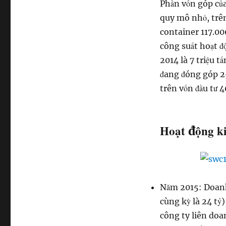
Phần vốn góp của
quy mô nhỏ, trên
container 117.00
công suất hoạt đ
2014 là 7 triệu t
đang đóng góp 25
trên vốn đầu tư 4
Hoạt động ki
Năm 2015: Doanh 
cùng kỳ là 24 tỷ)
công ty liên doan