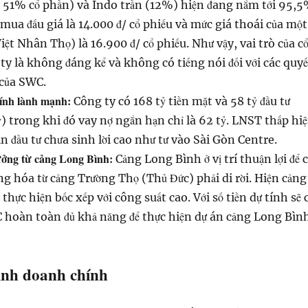
n 51% cổ phần) và Indo trần (12%) hiện đang nắm tới 95,
mua đấu giá là 14.000 đ/ cổ phiếu và mức giá thoái của một
iệt Nhân Thọ) là 16.900 đ/ cổ phiếu. Như vậy, vai trò của c
ty là không đáng kể và không có tiếng nói đối với các quyế
 của SWC.
hính lành mạnh:
Công ty có 168 tỷ tiền mặt và 58 tỷ đầu tư
) trong khi đó vay nợ ngắn hạn chỉ là 62 tỷ. LNST thấp hi
ản đầu tư chưa sinh lời cao như tư vào Sài Gòn Centre.
ưởng từ cảng Long Bình:
Cảng Long Bình ở vị trí thuận lợi để 
ng hóa từ cảng Trường Thọ (Thủ Đức) phải di rời. Hiện cảng
hực hiện bốc xếp với công suất cao. Với số tiền dự tính sẽ 
C hoàn toàn đủ khả năng để thực hiện dự án cảng Long Bình
inh doanh chính