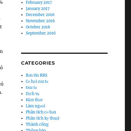
5%
February 2017
January 2017
December 2016
ổ
November 2016
t
October 2016
September 2016
ện
CATEGORIES
có
Bản tin RBS
Cơ hội đầu tư
có
Đầu tư
.
Dịch vụ
Kiến thức
Làm người
Phân tích cơ bản
Phân tích kỹ thuật
Thành công
Thông báo