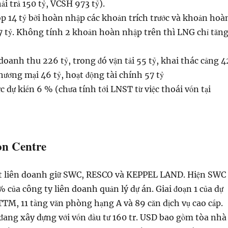
ải trả 150 tỷ, VCSH 973 tỷ).
 14 tỷ bởi hoàn nhập các khoản trích trước và khoản hoà
 7 tỷ. Không tính 2 khoản hoàn nhập trên thì LNG chỉ tăn
oanh thu 226 tỷ, trong đó vận tải 55 tỷ, khai thác cảng 4
hương mại 46 tỷ, hoạt động tài chính 57 tỷ
c dự kiến 6 % (chưa tính tới LNST từ việc thoái vốn tại
òn Centre
ột liên doanh giữ SWC, RESCO và KEPPEL LAND. Hiện SWC
 của công ty liên doanh quản lý dự án. Giai đoạn 1 của dự
TM, 11 tầng văn phòng hạng A và 89 căn dịch vụ cao cấp.
n đang xây dựng với vốn đầu tư 160 tr. USD bao gồm tòa nhà