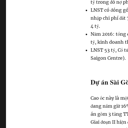
tỷ trong đó nợ ph
LNST có đóng góp
nhập chi phí đất
4 tỷ.
Năm 2016: tổng d
tỷ, kinh doanh t
LNST 53 tỷ, Cổ tứ
Saigon Centre).
Dự án Sài G
Cao ốc này là m
đang nắm giữ 16%
án gồm 3 tầng TT
Giai đoạn II hiệ