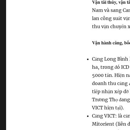
Vận tải thủy, vận t
Nam và sang Camp
lan công suất vậ
thu vận chuyển x
Vận hành cảng, bốc
Cảng Long Bình l
ha, trong đó ICD 
5000 tấn. Hiện n
doanh thu cảng 4
tiếp nhận xếp dỡ
Trường Thọ đang 
VICT hiện tại).
Cảng VICT: là cả
Mitorient (liên 