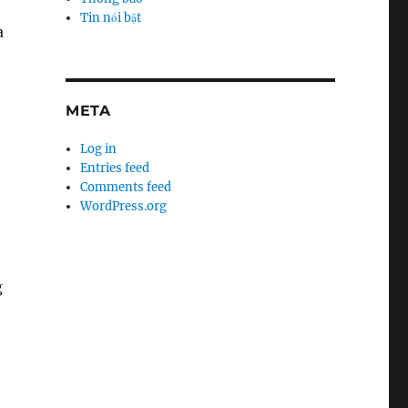
Tin nổi bật
à
META
Log in
Entries feed
Comments feed
WordPress.org
g