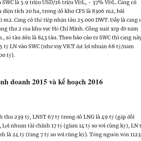
 SWC là 5.9 triệu USD/16 triệu VĐL, ~ 37% VĐL. Cảng có
 diện tích 20 ha, trong đó kho CFS là 8306 m2, bãi
0 m2. Cảng có thể tiếp nhận tàu 25.000 DWT. Đây là cảng 
ộng thứ 2 của khu vực Hồ Chí Minh. Công suất xếp dỡ năm
ấn., số tàu đón là 843 tàu. Theo báo cáo từ SWC thì cảng nà
 tỷ LN vào SWC (như vậy VICT đạt lợi nhuận 68 tỷ/năm
00 tỷ).
nh doanh 2015 và kế hoạch 2016
thu 239 tỷ, LNST 67 tỷ trong đó LNG là 49 tỷ (gấp đôi
, Lợi nhuận tài chính 17 tỷ (giảm 14 tỷ so với cùng kỳ), LN 
h là 24 tỷ (tăng 7 tỷ so với cùng kỳ). Tổng nguồn vốn 1123