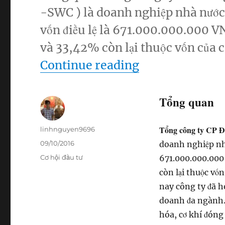
-SWC ) là doanh nghiệp nhà nước,
vốn điều lệ là 671.000.000.000 
và 33,42% còn lại thuộc vốn của 
“SWC – Tổng c
Continue reading
Tổng quan
Tổng công ty CP 
Author
linhnguyen9696
Posted
09/10/2016
doanh nghiệp nhà
on
Categories
Cơ hội đầu tư
671.000.000.000
còn lại thuộc vố
nay công ty đã h
doanh đa ngành. 
hóa, cơ khí đóng 