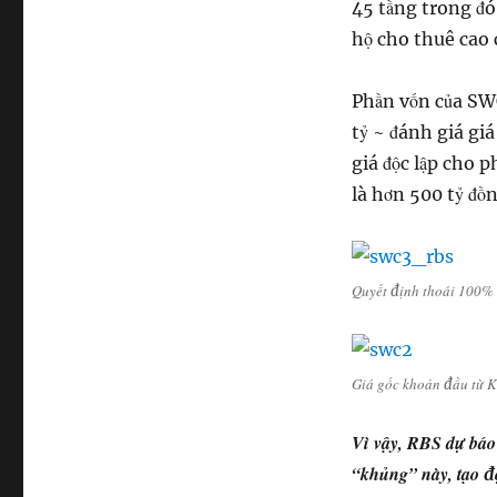
45 tầng trong đ
hộ cho thuê cao 
Phần vốn của SWC
tỷ ~ đánh giá giá
giá độc lập cho p
là hơn 500 tỷ đồ
Quyết định thoái 100% 
Giá gốc khoản đầu từ K
Vì vậy, RBS dự báo
“khủng” này, tạo độ