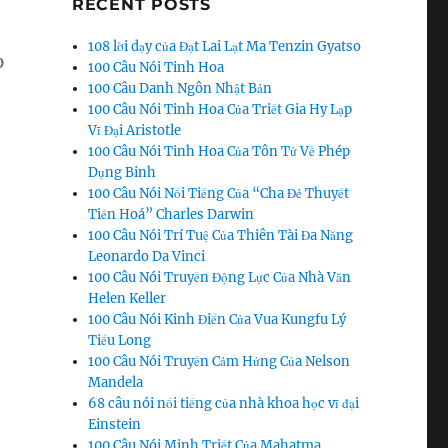
RECENT POSTS
108 lời dạy của Đạt Lai Lạt Ma Tenzin Gyatso
%
100 Câu Nói Tinh Hoa
100 Câu Danh Ngôn Nhật Bản
100 Câu Nói Tinh Hoa Của Triết Gia Hy Lạp
Vĩ Đại Aristotle
100 Câu Nói Tinh Hoa Của Tôn Tử Về Phép
Dụng Binh
100 Câu Nói Nổi Tiếng Của “Cha Đẻ Thuyết
Tiến Hoá” Charles Darwin
100 Câu Nói Trí Tuệ Của Thiên Tài Đa Năng
Leonardo Da Vinci
100 Câu Nói Truyền Động Lực Của Nhà Văn
Helen Keller
100 Câu Nói Kinh Điển Của Vua Kungfu Lý
Tiểu Long
100 Câu Nói Truyền Cảm Hứng Của Nelson
Mandela
68 câu nói nổi tiếng của nhà khoa học vĩ đại
Einstein
100 Câu Nói Minh Triết Của Mahatma