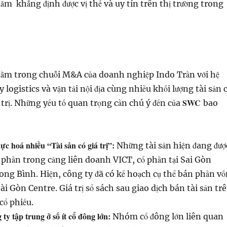
m khẳng định được vị thế và uy tín trên thị trường trong
nằm trong chuỗi M&A của doanh nghiệp Indo Trần với hệ
 logistics và vận tải nội địa cùng nhiều khối lượng tài sản 
SWC
iá trị. Những yếu tố quan trọng cần chú ý đến của
bao
c hoá nhiều “Tài sản có giá trị”:
Những tài sản hiện đang đượ
phần trong cảng liên doanh VICT, cổ phần tại Sai Gòn
ong Bình. Hiện, công ty đã có kế hoạch cụ thể bán phần vố
Sài Gòn Centre. Giá trị sổ sách sau giao dịch bán tài sản tr
 cổ phiếu.
ty tập trung ở số ít cổ đông lớn:
Nhóm cổ đông lớn liên quan