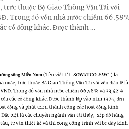
 trực thuộc Bộ Giao Thông Vận Tải với
VNĐ. Trong đó vốn nhà nước chiếm 66,58
các cổ đông khác. Được thành …
ông ty đường sông miền nam”
Đường sông Miền Nam
SOWATCO -SWC
(Tên viết tắt:
) là
 nước, trực thuộc Bộ Giao Thông Vận Tải với vốn điều lệ là
 VNĐ. Trong đó vốn nhà nước chiếm 66,58% và 33,42%
n của các cổ đông khác. Được thành lập vào năm 1975, đến
oạt động và phát triển thành công các hoạt động kinh
Đặc biệt là các chuyên ngành vận tải thủy, xếp dỡ hàng
tàu, tư vấn thiết kế và thi công công trình với bề dày kinh