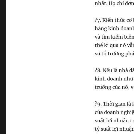
nhất. Họ chỉ đơ
?
7. Kiến thức c
hàng kinh doanh
và tìm kiếm biên
thế kỉ qua nó v
sư tổ trường phái
?
8. Nếu là nhà đ
kinh doanh như 
trường của nó, v
?
9. Thời gian là
của doanh nghiệ
suất lợi nhuận t
tỷ suất lợi nhu