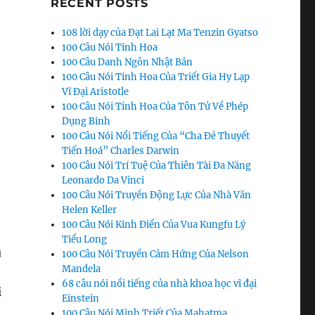
RECENT POSTS
ent Buffet và những lời khuyên”
108 lời dạy của Đạt Lai Lạt Ma Tenzin Gyatso
100 Câu Nói Tinh Hoa
100 Câu Danh Ngôn Nhật Bản
100 Câu Nói Tinh Hoa Của Triết Gia Hy Lạp
Vĩ Đại Aristotle
100 Câu Nói Tinh Hoa Của Tôn Tử Về Phép
Dụng Binh
100 Câu Nói Nổi Tiếng Của “Cha Đẻ Thuyết
Tiến Hoá” Charles Darwin
100 Câu Nói Trí Tuệ Của Thiên Tài Đa Năng
Leonardo Da Vinci
100 Câu Nói Truyền Động Lực Của Nhà Văn
Helen Keller
100 Câu Nói Kinh Điển Của Vua Kungfu Lý
Tiểu Long
u
100 Câu Nói Truyền Cảm Hứng Của Nelson
Mandela
68 câu nói nổi tiếng của nhà khoa học vĩ đại
i
Einstein
100 Câu Nói Minh Triết Của Mahatma