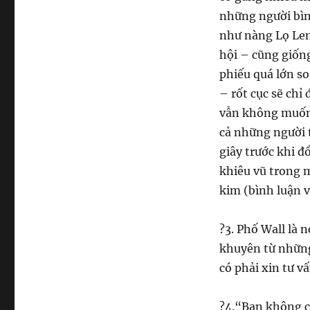
những người bìn
như nàng Lọ Lem 
hội – cũng giống
phiếu quá lớn so
– rốt cục sẽ chỉ
vẫn không muốn b
cả những người t
giây trước khi đ
khiêu vũ trong 
kim (bình luận v
?
3. Phố Wall là 
khuyên từ những 
có phải xin tư v
?
4.“Bạn không cầ