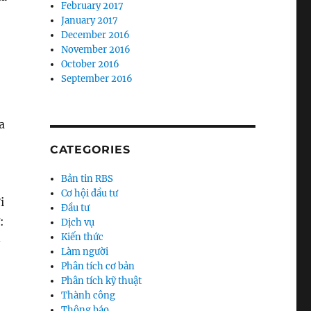
February 2017
January 2017
December 2016
November 2016
October 2016
September 2016
a
CATEGORIES
Bản tin RBS
Cơ hội đầu tư
i
Đầu tư
:
Dịch vụ
Kiến thức
–
Làm người
Phân tích cơ bản
Phân tích kỹ thuật
Thành công
Thông báo