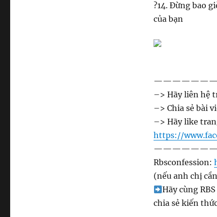
?
14. Đừng bao gi
của bạn
——————
–> Hãy liên hệ t
–> Chia sẻ bài v
–> Hãy like tran
https://www.fa
——————
Rbsconfession:
(nếu anh chị cần
Hãy cùng RBS
chia sẻ kiến th