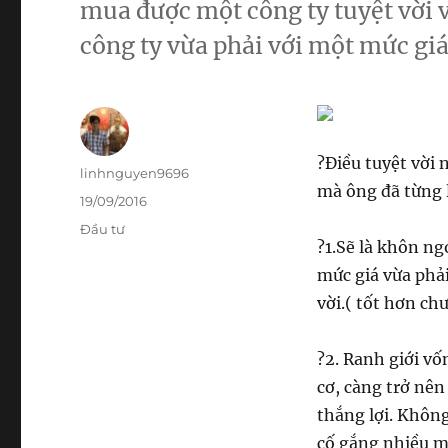
mua được một công ty tuyệt vời 
công ty vừa phải với một mức giá 
?
Điều tuyệt vời
Author
linhnguyen9696
mà ông đã từng 
Posted
19/09/2016
on
Categories
Đầu tư
?
1.Sẽ là khôn n
mức giá vừa phải
vời.( tốt hơn c
?
2. Ranh giới vố
cơ, càng trở nê
thắng lợi. Khôn
cố gắng nhiều mà