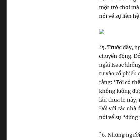
một trò chơi mà 
nói về sự liên h
?
5. Trước đây, n
chuyển động. Đó
ngài Isaac không
tư vào cổ phiếu 
rằng: ‘Tôi có th
không lường đượ
lần thua lỗ này,
Đối với các nhà 
nói về sự “đứng 
?
6. Những người