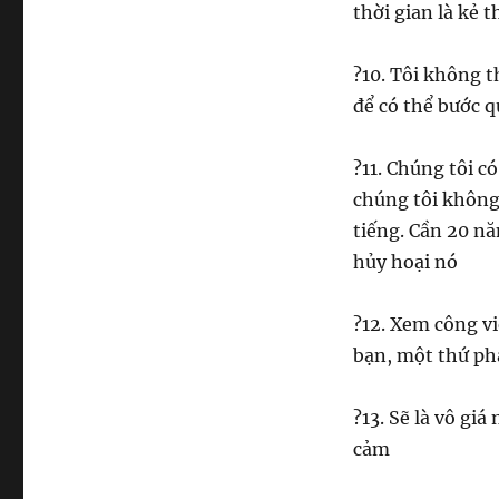
thời gian là kẻ t
?
10. Tôi không t
để có thể bước q
?
11. Chúng tôi c
chúng tôi không
tiếng. Cần 20 nă
hủy hoại nó
?
12. Xem công vi
bạn, một thứ ph
?
13. Sẽ là vô gi
cảm