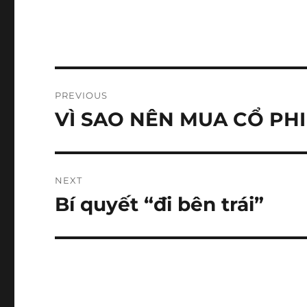
Post
PREVIOUS
navigation
VÌ SAO NÊN MUA CỔ PH
Previous
post:
NEXT
Bí quyết “đi bên trái”
Next
post: