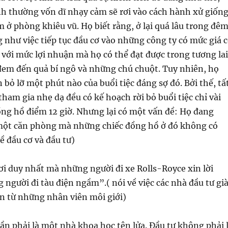
h thường vốn dĩ nhạy cảm sẽ rơi vào cách hành xử giốn
ở phòng khiêu vũ. Họ biết rằng, ở lại quá lâu trong đê
 như việc tiếp tục đầu cơ vào những công ty có mức giá 
 với mức lợi nhuận mà họ có thể đạt được trong tương lai
 đem đến quả bí ngô và những chú chuột. Tuy nhiên, họ
ỏ lỡ một phút nào của buổi tiệc đáng sợ đó. Bởi thế, tấ
ham gia nhẹ dạ đều có kế hoạch rời bỏ buổi tiệc chỉ vài
ồng hồ điểm 12 giờ. Nhưng lại có một vấn đề: Họ đang
một căn phòng mà những chiếc đồng hồ ở đó không có
ề đầu cơ và đầu tư)
nơi duy nhất mà những người đi xe Rolls-Royce xin lời
người đi tàu điện ngầm”.( nói về việc các nhà đầu tư gi
ấn từ những nhân viên môi giới)
n phải là một nhà khoa học tên lửa. Đầu tư không phải 