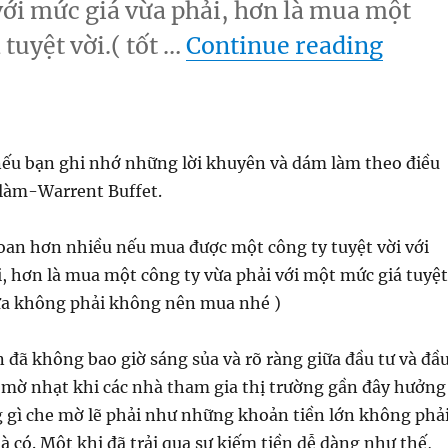
với mức giá vừa phải, hơn là mua một
“Warr
tuyệt vời.( tốt …
Continue reading
 nếu bạn ghi nhớ những lời khuyên và dám làm theo điều
làm-Warrent Buffet.
goan hơn nhiều nếu mua được một công ty tuyệt vời với
, hơn là mua một công ty vừa phải với một mức giá tuyệt
hưa không phải không nên mua nhé )
n đã không bao giờ sáng sủa và rõ ràng giữa đầu tư và đầ
n mờ nhạt khi các nhà tham gia thị trường gần đây hưởng
g gì che mờ lẽ phải như những khoản tiền lớn không phả
 có. Một khi đã trải qua sự kiếm tiền dễ dàng như thế,