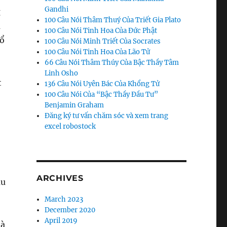
Gandhi
g
100 Câu Nói Thâm Thuý Của Triết Gia Plato
m
100 Câu Nói Tinh Hoa Của Đức Phật
cổ
100 Câu Nói Minh Triết Của Socrates
100 Câu Nói Tinh Hoa Của Lão Tử
66 Câu Nói Thâm Thúy Của Bậc Thầy Tâm
Linh Osho
t
136 Câu Nói Uyên Bác Của Khổng Tử
100 Câu Nói Của “Bậc Thầy Đầu Tư”
Benjamin Graham
Đăng ký tư vấn chăm sóc và xem trang
excel robostock
ARCHIVES
àu
March 2023
December 2020
April 2019
là