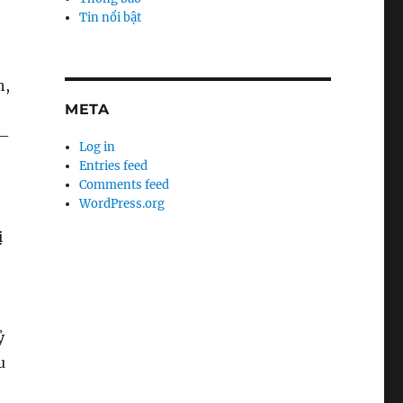
Tin nổi bật
h,
META
 –
Log in
Entries feed
Comments feed
WordPress.org
ị
ỷ
u