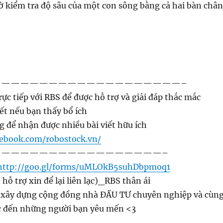
ờ kiểm tra độ sâu của một con sông bằng cả hai bàn chân
————————————————————–
rực tiếp với RBS để được hỗ trợ và giải đáp thắc mắc
iết nếu bạn thấy bổ ích
g để nhận được nhiều bài viết hữu ích
cebook.com/robostock.vn/
——————————————————–
http://goo.gl/forms/uMLOkB5suhDbpmoq1
 hỗ trợ xin để lại liên lạc)_RBS thân ái
 xây dựng cộng đồng nhà ĐẦU TƯ chuyên nghiệp và cùn
ức đến những người bạn yêu mến
<3