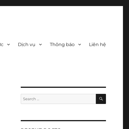
ức
Dịch vụ
Thông báo
Liên hệ
SEARCH
Search
for: