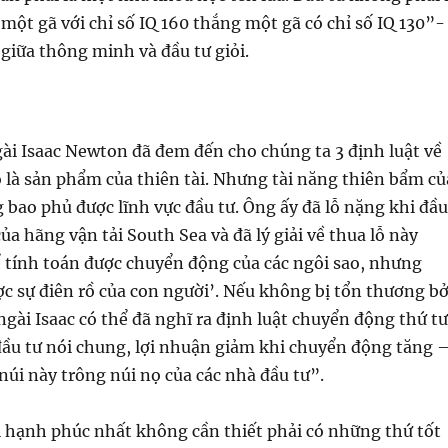
một gã với chỉ số IQ 160 thắng một gã có chỉ số IQ 130”-
ệ giữa thông minh và đầu tư giỏi.
gài Isaac Newton đã đem đến cho chúng ta 3 định luật về
 là sản phẩm của thiên tài. Nhưng tài năng thiên bẩm củ
 bao phủ được lĩnh vực đầu tư. Ông ấy đã lỗ nặng khi đầu
của hãng vận tải South Sea và đã lý giải về thua lỗ này
ể tính toán được chuyển động của các ngôi sao, nhưng
c sự điên rồ của con người’. Nếu không bị tổn thương bở
 ngài Isaac có thể đã nghĩ ra định luật chuyển động thứ tư
đầu tư nói chung, lợi nhuận giảm khi chuyển động tăng 
núi này trông núi nọ của các nhà đầu tư”.
 hạnh phúc nhất không cần thiết phải có những thứ tốt