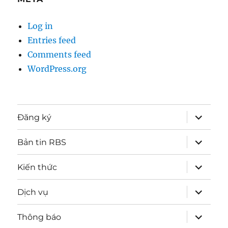
Log in
Entries feed
Comments feed
WordPress.org
expand
Đăng ký
child
menu
expand
Bản tin RBS
child
menu
expand
Kiến thức
child
menu
expand
Dịch vụ
child
menu
expand
Thông báo
child