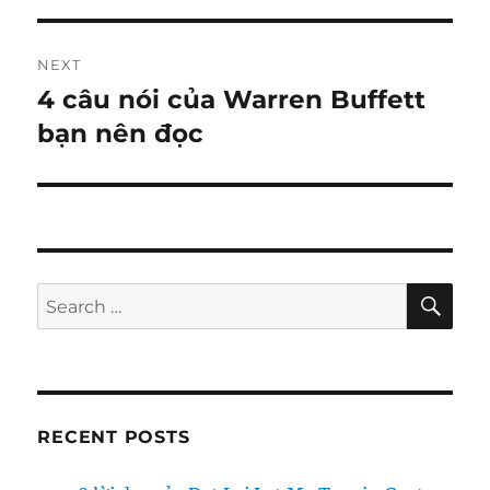
NEXT
4 câu nói của Warren Buffett
Next
post:
bạn nên đọc
SE
Search
for:
RECENT POSTS