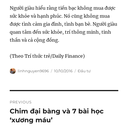
Người giàu hiểu rằng tiền bạc không mua được
sức khỏe và hạnh phúc. Nó cũng không mua
được tình cảm gia đình, tình bạn bè. Người giàu
quan tâm đến sức khỏe, trí thông minh, tinh
thần và cả cộng đồng.
(Theo Trí thức trẻ/Daily Finance)
Author
Posted
Categories
linhnguyen9696
10/10/2016
Đầu tư
on
Post
PREVIOUS
navigation
Chim đại bàng và 7 bài học
Previous
post:
‘xương máu’