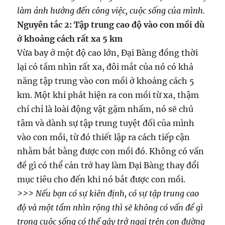
làm ảnh hưởng đến công việc, cuộc sống của mình.
Nguyên tắc 2: Tập trung cao độ vào con mồi dù
ở khoảng cách rất xa 5 km
Vừa bay ở một độ cao lớn, Đại Bàng đồng thời
lại có tầm nhìn rất xa, đôi mắt của nó có khả
năng tập trung vào con mồi ở khoảng cách 5
km. Một khi phát hiện ra con mồi từ xa, thậm
chí chỉ là loài động vật gặm nhấm, nó sẽ chú
tâm và dành sự tập trung tuyệt đối của mình
vào con mồi, từ đó thiết lập ra cách tiếp cận
nhằm bắt bằng được con mồi đó. Không có vấn
đề gì có thể cản trở hay làm Đại Bàng thay đổi
mục tiêu cho đến khi nó bắt được con mồi.
>>> Nếu bạn có sự kiên định, có sự tập trung cao
độ và một tầm nhìn rộng thì sẽ không có vấn đề gì
trong cuộc sống có thể gây trở ngại trên con đường