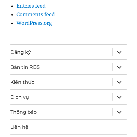
Entries feed
Comments feed
WordPress.org
expand
Đăng ký
child
menu
expand
Bản tin RBS
child
menu
expand
Kiến thức
child
menu
expand
Dịch vụ
child
menu
expand
Thông báo
child
menu
Liên hệ