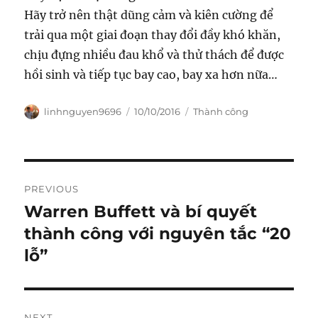
Hãy trở nên thật dũng cảm và kiên cường để
trải qua một giai đoạn thay đổi đầy khó khăn,
chịu đựng nhiều đau khổ và thử thách để được
hồi sinh và tiếp tục bay cao, bay xa hơn nữa…
Author
Posted
Categories
linhnguyen9696
10/10/2016
Thành công
on
Post
PREVIOUS
navigation
Warren Buffett và bí quyết
Previous
post:
thành công với nguyên tắc “20
lỗ”
NEXT