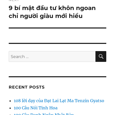
9 bí mật đầu tư khôn ngoan
Next
post:
chỉ người giàu mới hiểu
SE
Search
for:
RECENT POSTS
108 lời dạy của Đạt Lai Lạt Ma Tenzin Gyatso
100 Câu Nói Tinh Hoa