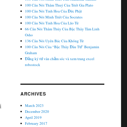
100 Câu Nói Thâm Thuý Của Triết Gia Plato
100 Câu Nói Tinh Hoa Của Đức Phật
100 Câu Nói Minh Triết Của Socrates
100 Câu Nói Tinh Hoa Của Lão Tử
66 Câu Nói Thâm Thúy Của Bậc Thầy Tâm Linh
Osho
136 Câu Nói Uyên Bác Của Khổng Tử
100 Câu Nói Của “Bậc Thầy Đầu Tư” Benjamin
Graham
Đăng ký tư vấn chăm sóc và xem trang excel
robostock
ARCHIVES
i
March 2023
December 2020
April 2019
February 2017