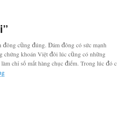
i”
ám đông cũng đúng. Đám đông có sức mạnh
ng chứng khoán Việt đôi lúc cũng có những
 làm chỉ số mất hàng chục điểm. Trong lúc đó 
“Bí quyết “đi bên trái””
ng