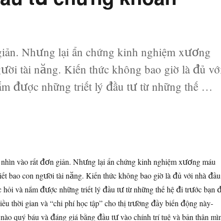
 giản. Nhưng lại ẩn chứng kinh nghiệm xương
gười tài năng. Kiến thức không bao giờ là đủ vớ
ắm được những triết lý đầu tư từ những thế …
u tư chứng khoán (phần 2)”
 nhìn vào rất đơn giản. Nhưng lại ẩn chứng kinh nghiệm xương máu
biết bao con người tài năng. Kiến thức không bao giờ là đủ với nhà đầu
 hỏi và nắm được những triết lý đầu tư từ những thế hệ đi trước bạn 
iều thời gian và “chi phí học tập” cho thị trường đầy biến động này-
nào quý báu và đáng giá bằng đầu tư vào chính trí tuệ và bản thân mì