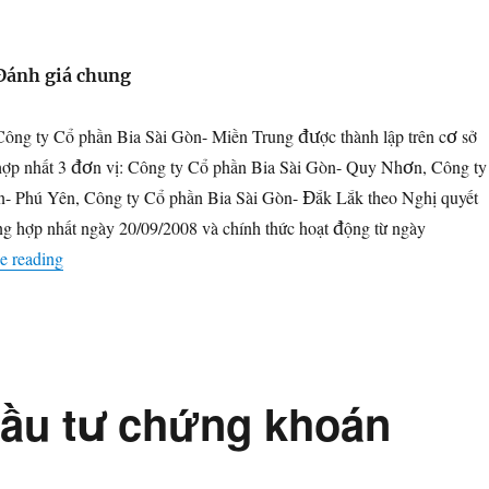
Đánh giá chung
Công ty Cổ phần Bia Sài Gòn- Miền Trung được thành lập trên cơ sở
hợp nhất 3 đơn vị: Công ty Cổ phần Bia Sài Gòn- Quy Nhơn, Công ty
n- Phú Yên, Công ty Cổ phần Bia Sài Gòn- Đắk Lắk theo Nghị quyết
g hợp nhất ngày 20/09/2008 và chính thức hoạt động từ ngày
“Phân tích CTCP Bia Sài Gòn – Miền Trung (UPCoM: SMB
e reading
đầu tư chứng khoán