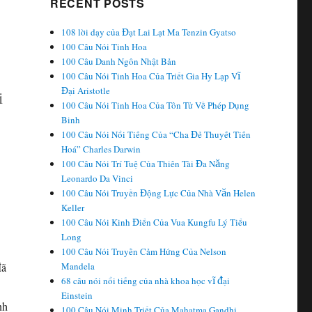
RECENT POSTS
108 lời dạy của Đạt Lai Lạt Ma Tenzin Gyatso
100 Câu Nói Tinh Hoa
100 Câu Danh Ngôn Nhật Bản
100 Câu Nói Tinh Hoa Của Triết Gia Hy Lạp Vĩ
Đại Aristotle
i
100 Câu Nói Tinh Hoa Của Tôn Tử Về Phép Dụng
Binh
100 Câu Nói Nổi Tiếng Của “Cha Đẻ Thuyết Tiến
Hoá” Charles Darwin
100 Câu Nói Trí Tuệ Của Thiên Tài Đa Năng
Leonardo Da Vinci
100 Câu Nói Truyền Động Lực Của Nhà Văn Helen
Keller
100 Câu Nói Kinh Điển Của Vua Kungfu Lý Tiểu
Long
100 Câu Nói Truyền Cảm Hứng Của Nelson
đã
Mandela
68 câu nói nổi tiếng của nhà khoa học vĩ đại
Einstein
nh
100 Câu Nói Minh Triết Của Mahatma Gandhi