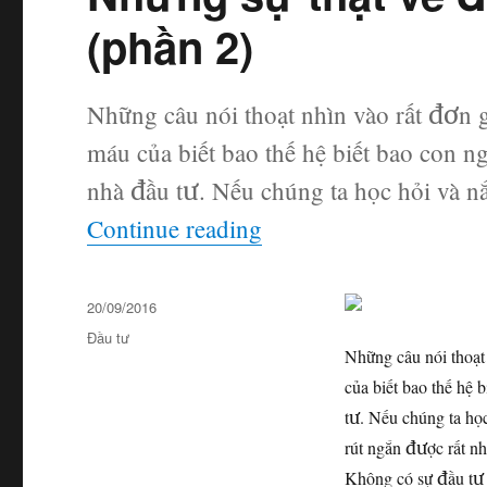
(phần 2)
Những câu nói thoạt nhìn vào rất đơn
máu của biết bao thế hệ biết bao con n
nhà đầu tư. Nếu chúng ta học hỏi và n
“Những sự thật về đầ
Continue reading
Posted
20/09/2016
on
Categories
Đầu tư
Những câu nói thoạt
của biết bao thế hệ 
tư. Nếu chúng ta học
rút ngắn được rất nh
Không có sự đầu tư 