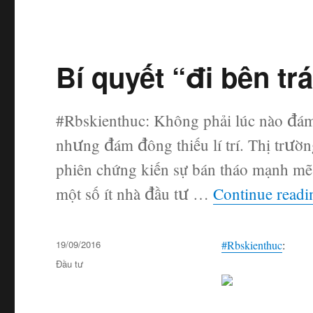
Bí quyết “đi bên trá
#Rbskienthuc: Không phải lúc nào đ
nhưng đám đông thiếu lí trí. Thị trườ
phiên chứng kiến sự bán tháo mạnh mẽ
một số ít nhà đầu tư …
Continue readi
Posted
19/09/2016
#
Rbskienthuc
:
on
Categories
Đầu tư