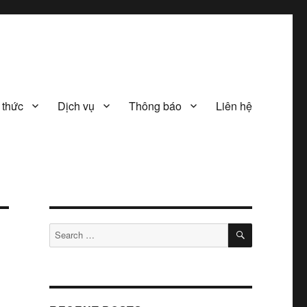
 thức
Dịch vụ
Thông báo
Liên hệ
SEARCH
Search
for: