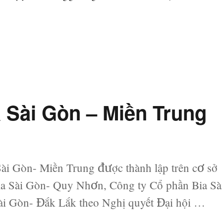
ững sự thật về đầu tư chứng khoán (phần 2)”
 Sài Gòn – Miền Trung
ài Gòn- Miền Trung được thành lập trên cơ sở
ia Sài Gòn- Quy Nhơn, Công ty Cổ phần Bia Sà
ài Gòn- Đắk Lắk theo Nghị quyết Đại hội …
 Sài Gòn – Miền Trung (UPCoM: SMB)”