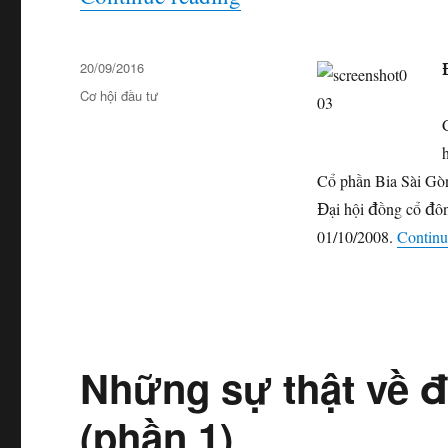
Posted
20/09/2016
on
Categories
Cơ hội đầu tư
Cổ phần Bia Sài Gò
Đại hội đồng cổ đôn
01/10/2008.
Continu
Những sự thật về 
(phần 1)