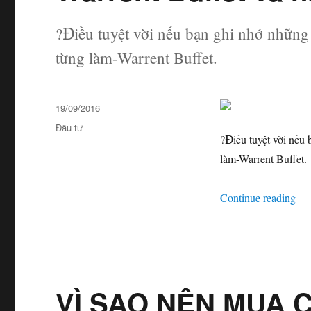
?Điều tuyệt vời nếu bạn ghi nhớ những
từng làm-Warrent Buffet.
Posted
19/09/2016
on
Categories
Đầu tư
?
Điều tuyệt vời nếu
làm-Warrent Buffet.
“Wa
Continue reading
VÌ SAO NÊN MUA 