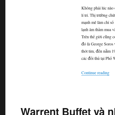
Không phải lúc nà
lí trí. Thị trường c
mạnh mẽ làm chỉ số 
lạnh âm thầm mua và
Trên thế giới cũng 
đó là George Soros v
thót tim, đến năm 1
các đối thủ tại Phố W
“Bí
Continue reading
Warrent Buffet và 