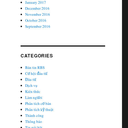
January 2017
December 2016
November 2016
October 2016
September 2016
CATEGORIES
)”
Bản tin RBS
Cơ hội đầu tư
Đầu tư
Dịch vụ
Kiến thức
Làm người
Phân tích cơ bản
Phân tích kỹ thuật
Thành công
Thông báo
Tin nổi bật