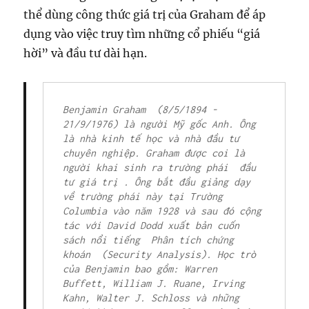
thể dùng công thức giá trị của Graham để áp
dụng vào việc truy tìm những cổ phiếu “giá
hời” và đầu tư dài hạn.
Benjamin Graham
  (8/5/1894 - 
21/9/1976) là người Mỹ gốc Anh. Ông 
là nhà kinh tế học và nhà đầu tư 
chuyên nghiệp. Graham được coi là 
người khai sinh ra trường phái  đầu 
tư giá trị . Ông bắt đầu giảng dạy 
về trường phái này tại Trường 
Columbia vào năm 1928 và sau đó cộng 
tác với David Dodd xuất bản cuốn 
sách nổi tiếng 
 Phân tích chứng 
khoán  (Security Analysis)
. Học trò 
của Benjamin bao gồm: 
Warren 
Buffett
, William J. Ruane, Irving 
Kahn, Walter J. Schloss và những 