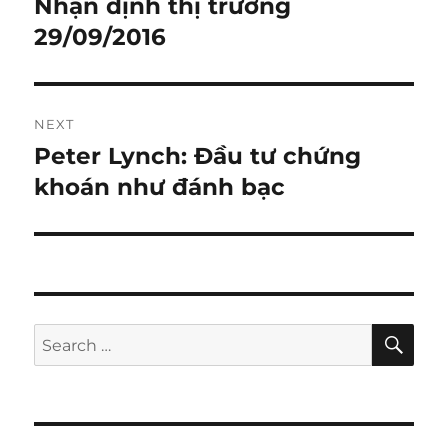
Nhận định thị trường
Previous
post:
29/09/2016
NEXT
Peter Lynch: Đầu tư chứng
Next
post:
khoán như đánh bạc
SE
Search
for: