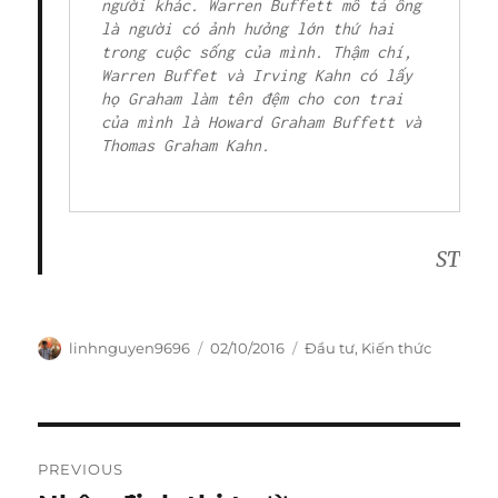
người khác. Warren Buffett mô tả ông 
là người có ảnh hưởng lớn thứ hai 
trong cuộc sống của mình. Thậm chí, 
Warren Buffet và Irving Kahn có lấy 
họ Graham làm tên đệm cho con trai 
của mình là Howard Graham Buffett và 
Thomas Graham Kahn.

ST
Author
Posted
Categories
linhnguyen9696
02/10/2016
Đầu tư
,
Kiến thức
on
Post
PREVIOUS
navigation