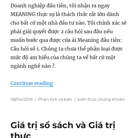
Doanh nghiệp đầu tiên, tôi nhận ra ngay
MEANING thực sự là thách thức rất lớn dành
cho bất cứ một nhà đầu tư nào. Tôi chính xác sẽ
phải giải quyết được 2 câu hỏi sau đâu nếu
muốn bước qua được cửa ải Meaning đầu tiên:
Câu hỏi số 1. Chúng ta chưa thể phân loại được
mức độ am hiểu của chúng ta về bất cứ một
ngành nghề nào ?.
“M1 – Meaning – Vòng tròn hiểu b
Continue reading
Posted
Categories
Tags
08/04/2019
Phân tích cơ bản
kiến thức chứng khoán
on
Giá trị sổ sách và Giá trị
thực