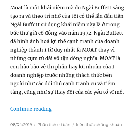
Moat là một khái niệm mà do Ngài Buffett sáng
tạo ra và theo trí nhớ của tôi có thể lần đầu tiên
Ngài Buffett sử dụng khái niệm này là ở trong
bức thư gửi cổ đông vào năm 1972. Ngài Buffett
đã hình ảnh hoá lợi thế cạnh tranh của doanh
nghiệp thành 1 từ duy nhất là MOAT thay vì
những cụm từ dài vô tận đồng nghĩa. MOAT là
con hào bảo vệ thị phần hay lợi nhuận của 1
doanh nghiệp trước những thách thức bên
ngoài như các đối thủ cạnh tranh cũ và tiềm
tàng, cũng như sự thay đổi của các yếu tố vĩ mô.
“M2 – Moat – Con hào kinh tế”
Continue reading
Posted
Categories
Tags
08/04/2019
Phân tích cơ bản
kiến thức chứng khoán
on