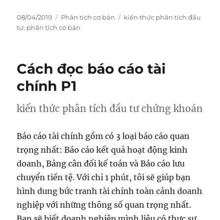
Posted
Categories
Tags
08/04/2019
Phân tích cơ bản
kiến thức phân tích đầu
on
tư
,
phân tích cơ bản
Cách đọc báo cáo tài
chính P1
kiến thức phân tích đầu tư chứng khoán
Báo cáo tài chính gồm có 3 loại báo cáo quan
trọng nhất: Báo cáo kết quả hoạt động kinh
doanh, Bảng cân đối kế toán và Báo cáo lưu
chuyển tiền tệ. Với chỉ 1 phút, tôi sẽ giúp bạn
hình dung bức tranh tài chính toàn cảnh doanh
nghiệp với những thông số quan trọng nhất.
Bạn sẽ biết doanh nghiệp mình liệu có thực sự