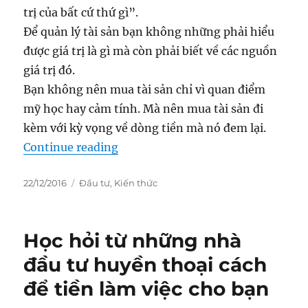
trị của bất cứ thứ gì”.
Để quản lý tài sản bạn không những phải hiểu
được giá trị là gì mà còn phải biết về các nguồn
giá trị đó.
Bạn không nên mua tài sản chỉ vì quan điểm
mỹ học hay cảm tính. Mà nên mua tài sản đi
kèm với kỳ vọng về dòng tiền mà nó đem lại.
“Sơ Lược Về Định Giá.”
Continue reading
Posted
Categories
22/12/2016
Đầu tư
,
Kiến thức
on
Học hỏi từ những nhà
đầu tư huyền thoại cách
để tiền làm việc cho bạn