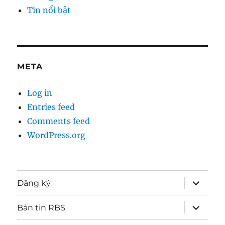
Tin nổi bật
META
Log in
Entries feed
Comments feed
WordPress.org
expand
Đăng ký
child
menu
expand
Bản tin RBS
child
menu