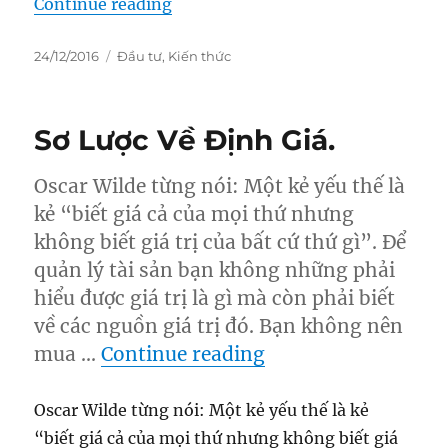
“Đọc hiểu bctc”
Continue reading
Posted
Categories
24/12/2016
Đầu tư
,
Kiến thức
on
Sơ Lược Về Định Giá.
Oscar Wilde từng nói: Một kẻ yếu thế là
kẻ “biết giá cả của mọi thứ nhưng
không biết giá trị của bất cứ thứ gì”. Để
quản lý tài sản bạn không những phải
hiểu được giá trị là gì mà còn phải biết
về các nguồn giá trị đó. Bạn không nên
“Sơ Lược Về Định G
mua …
Continue reading
Oscar Wilde từng nói: Một kẻ yếu thế là kẻ
“biết giá cả của mọi thứ nhưng không biết giá