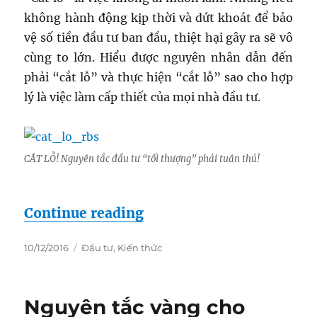
không hành động kịp thời và dứt khoát để bảo
vệ số tiền đầu tư ban đầu, thiệt hại gây ra sẽ vô
cùng to lớn. Hiểu được nguyên nhân dẫn đến
phải “cắt lỗ” và thực hiện “cắt lỗ” sao cho hợp
lý là việc làm cấp thiết của mọi nhà đầu tư.
CẮT LỖ! Nguyên tắc đầu tư “tối thượng” phải tuân thủ!
“CẮT LỖ! Nguyên tắc đầu 
Continue reading
Posted
Categories
10/12/2016
Đầu tư
,
Kiến thức
on
Nguyên tắc vàng cho