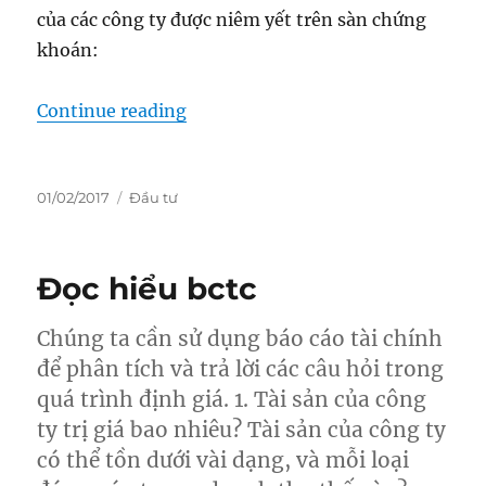
của các công ty được niêm yết trên sàn chứng
khoán:
“Kiến thức nền: Cách đánh giá cổ p
Continue reading
Posted
Categories
01/02/2017
Đầu tư
on
Đọc hiểu bctc
Chúng ta cần sử dụng báo cáo tài chính
để phân tích và trả lời các câu hỏi trong
quá trình định giá. 1. Tài sản của công
ty trị giá bao nhiêu? Tài sản của công ty
có thể tồn dưới vài dạng, và mỗi loại