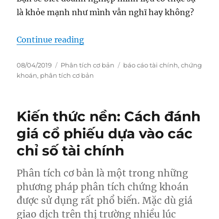
là khỏe mạnh như mình vẫn nghĩ hay không?
“Cách đọc báo cáo tài chính P1”
Continue reading
Posted
Categories
Tags
08/04/2019
Phân tích cơ bản
báo cáo tài chính
,
chứng
on
khoán
,
phân tích cơ bản
Kiến thức nền: Cách đánh
giá cổ phiếu dựa vào các
chỉ số tài chính
Phân tích cơ bản là một trong những
phương pháp phân tích chứng khoán
được sử dụng rất phổ biến. Mặc dù giá
giao dịch trên thị trường nhiều lúc